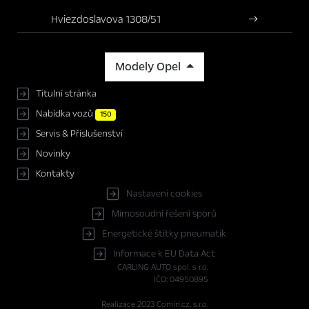
Hviezdoslavova 1308/51
Modely Opel
Titulní stránka
Nabídka vozů
150
Servis & Příslušenství
Novinky
Kontakty
Nastavení cookies
Mimosoudní řešení sporů
Energetické štítky pneumatik
Informace k EU Data Act
CARLING AUTO spol. s r.o.
IČO: 04950895
Realizace 2023
Comin.cz, s.r.o.