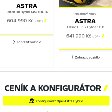
ASTRA
Edition HB Hybrid 145k eDCT6
SKLADOVÉ VOZY
ASTRA
604 990 Kč

s DPH
Edition HB 1.2 Hybrid 145k
550123
641 990 Kč

s DPH
Zobrazit vozidlo
559076
Zobrazit vozidlo
CENÍK A KONFIGURÁTOR

Konfigurovat Opel Astra Hybrid