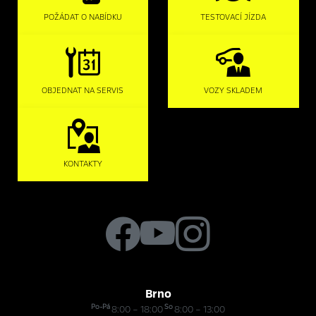
POŽÁDAT O NABÍDKU
TESTOVACÍ JÍZDA
OBJEDNAT NA SERVIS
VOZY SKLADEM
KONTAKTY
Brno
Po-Pá
So
8:00 – 18:00
8:00 – 13:00