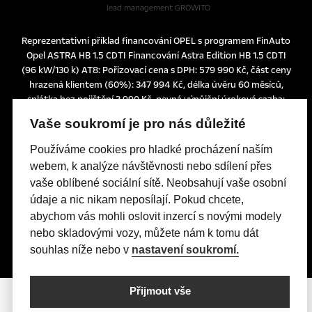
lead management GROWITO
Reprezentativní příklad financování OPEL s programem FinAuto
Opel ASTRA HB 1.5 CDTI Financování Astra Edition HB 1.5 CDTI
(96 kW/130 k) AT8: Pořizovací cena s DPH: 579 990 Kč, část ceny
hrazená klientem (60%): 347 994 Kč, délka úvěru 60 měsíců,
splátka bez pojištění 3.990 Kč, pevná výpůjční úroková sazba:
1,24% p.a., nabídka je určena pro fyzické osoby podnikatele a
Vaše soukromí je pro nás důležité
právnické osoby a platí do 30. 6. 2026 nebo do odvolání.
Tato nabídka je pouze indikativní, není návrhem na uzavření
Používáme cookies pro hladké procházení naším
smlouvy a nelze z ní proto dovozovat povinnost společnosti
webem, k analýze návštěvnosti nebo sdílení přes
uskutečnit jakékoliv transakce.
vaše oblíbené sociální sítě. Neobsahují vaše osobní
Poskytovatelem financování je UniCredit Leasing CZ, a.s.,
údaje a nic nikam neposílají. Pokud chcete,
Želetavská 1525/1, 140 10 Praha 4, IČO: 15886492
abychom vás mohli oslovit inzercí s novými modely
nebo skladovými vozy, můžete nám k tomu dát
souhlas níže nebo v
nastavení soukromí.
Přijmout vše