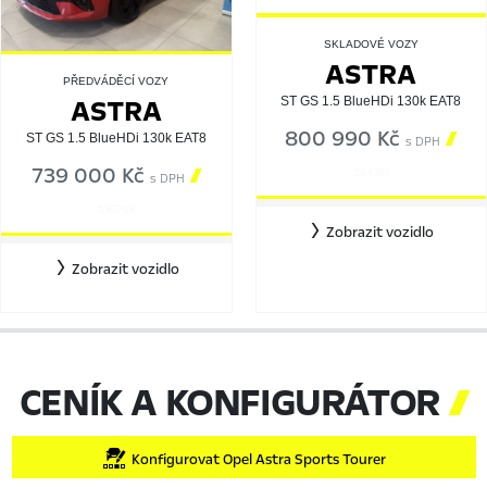
SKLADOVÉ VOZY
ASTRA
PŘEDVÁDĚCÍ VOZY
ASTRA
ST GS 1.5 BlueHDi 130k EAT8
800 990 Kč

ST GS 1.5 BlueHDi 130k EAT8
s DPH
739 000 Kč

564391
s DPH
530799
Zobrazit vozidlo
Zobrazit vozidlo
CENÍK A KONFIGURÁTOR

Konfigurovat Opel Astra Sports Tourer