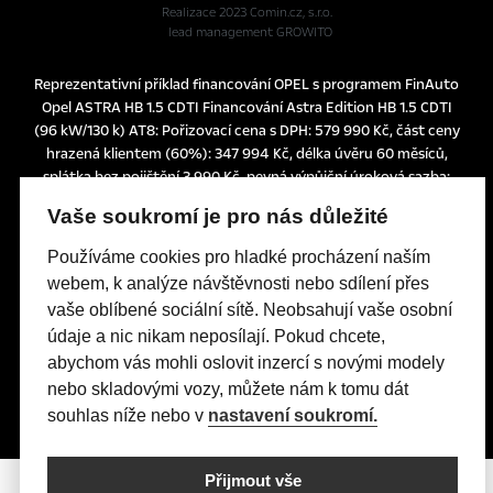
Realizace 2023
Comin.cz, s.r.o.
lead management GROWITO
Reprezentativní příklad financování OPEL s programem FinAuto
Opel ASTRA HB 1.5 CDTI Financování Astra Edition HB 1.5 CDTI
(96 kW/130 k) AT8: Pořizovací cena s DPH: 579 990 Kč, část ceny
hrazená klientem (60%): 347 994 Kč, délka úvěru 60 měsíců,
splátka bez pojištění 3.990 Kč, pevná výpůjční úroková sazba:
1,24% p.a., nabídka je určena pro fyzické osoby podnikatele a
Vaše soukromí je pro nás důležité
právnické osoby a platí do 30. 6. 2026 nebo do odvolání.
Tato nabídka je pouze indikativní, není návrhem na uzavření
Používáme cookies pro hladké procházení naším
smlouvy a nelze z ní proto dovozovat povinnost společnosti
webem, k analýze návštěvnosti nebo sdílení přes
uskutečnit jakékoliv transakce.
vaše oblíbené sociální sítě. Neobsahují vaše osobní
Poskytovatelem financování je UniCredit Leasing CZ, a.s.,
údaje a nic nikam neposílají. Pokud chcete,
Želetavská 1525/1, 140 10 Praha 4, IČO: 15886492
abychom vás mohli oslovit inzercí s novými modely
nebo skladovými vozy, můžete nám k tomu dát
souhlas níže nebo v
nastavení soukromí.
Přijmout vše