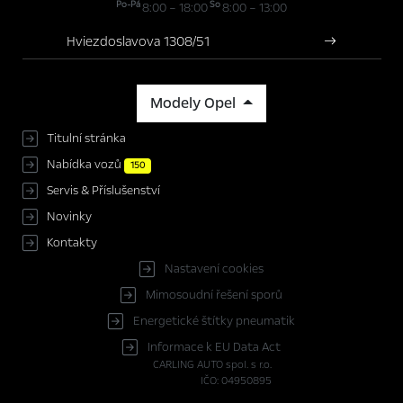
Po-Pá
So
8:00 – 18:00
8:00 – 13:00
Hviezdoslavova 1308/51
Modely Opel
Titulní stránka
Nabídka vozů
150
Servis & Příslušenství
Novinky
Kontakty
Nastavení cookies
Mimosoudní řešení sporů
Energetické štítky pneumatik
Informace k EU Data Act
CARLING AUTO spol. s r.o.
IČO: 04950895