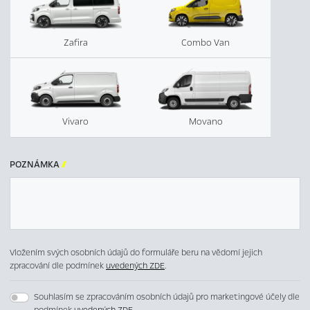
Zafira
Combo Van
Vivaro
Movano
POZNÁMKA

Vložením svých osobních údajů do formuláře beru na vědomí jejich
zpracování dle podmínek
uvedených ZDE
.
Souhlasím se zpracováním osobních údajů pro marketingové účely dle
podmínek
uvedených ZDE