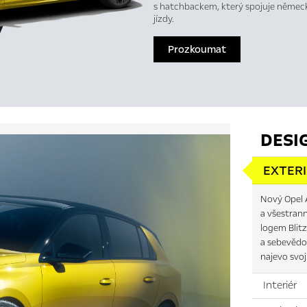
s hatchbackem, který spojuje německ
jízdy.
Prozkoumat
DESI
EXTER
Nový Opel A
a všestran
logem Blitz
a sebevědo
najevo svoj
Interiér