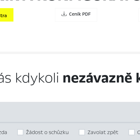
Ceník PDF
tra
ás kdykoli
nezávazně 
ízda
Žádost o schůzku
Zavolat zpět
O