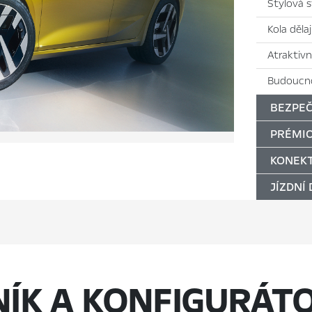
Stylová 
Kola děla
Atraktivn
Budoucno
BEZPEČ
PRÉMIO
KONEKT
JÍZDNÍ
NÍK A KONFIGURÁT