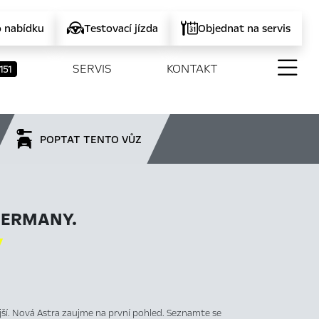
o nabídku
Testovací jízda
Objednat na servis
SERVIS
KONTAKT
151
POPTAT TENTO VŮZ
GERMANY.

ější. Nová Astra zaujme na první pohled. Seznamte se