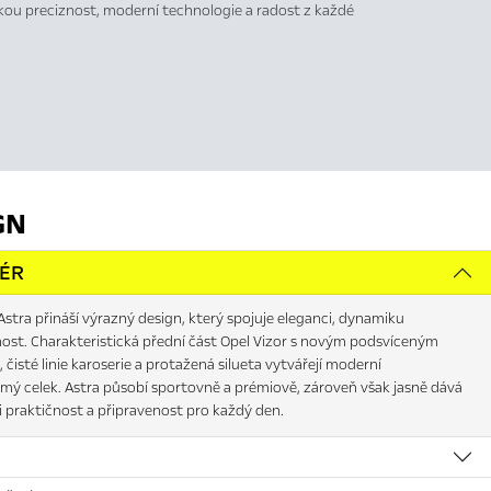
ou preciznost, moderní technologie a radost z každé
GN
IÉR
stra přináší výrazný design, který spojuje eleganci, dynamiku
nost. Charakteristická přední část Opel Vizor s novým podsvíceným
, čisté linie karoserie a protažená silueta vytvářejí moderní
mý celek. Astra působí sportovně a prémiově, zároveň však jasně dává
i praktičnost a připravenost pro každý den.