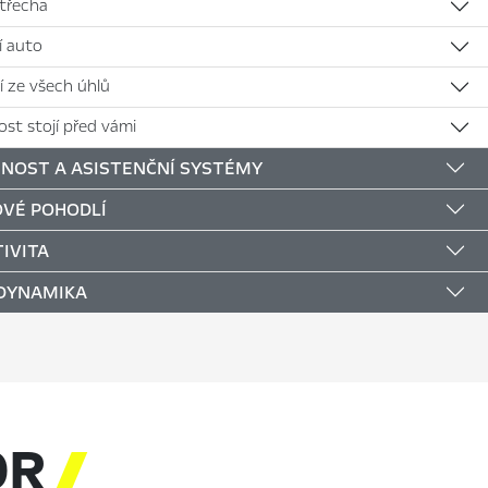
střecha
jí auto
í ze všech úhlů
st stojí před vámi
NOST A ASISTENČNÍ SYSTÉMY
VÉ POHODLÍ
IVITA
 DYNAMIKA
OR
