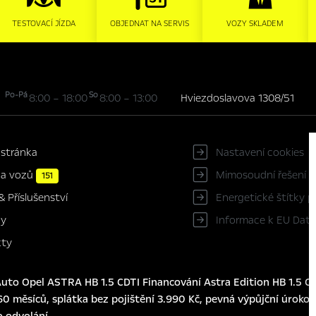
TESTOVACÍ JÍZDA
OBJEDNAT NA SERVIS
VOZY SKLADEM
Po-Pá
So
8:00 – 18:00
8:00 – 13:00
Hviezdoslavova 1308/51
 stránka
Nastavení cookies
ka vozů
Mimosoudní řešení s
151
Energetické štítky 
& Příslušenství
Informace k EU Data
ky
kty
to Opel ASTRA HB 1.5 CDTI Financování Astra Edition HB 1.5 CD
0 měsíců, splátka bez pojištění 3.990 Kč, pevná výpůjční úroková
o odvolání.