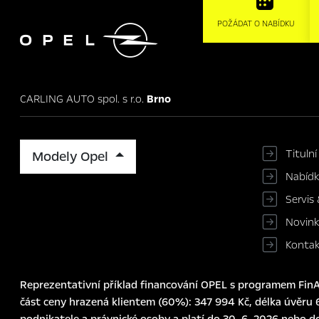

POŽÁDAT O NABÍDKU
CARLING AUTO spol. s r.o.
Brno
Titulní
Modely Opel
Nabíd
Servis 
Novin
Konta
Reprezentativní příklad financování OPEL s programem FinAu
část ceny hrazená klientem (60%): 347 994 Kč, délka úvěru 6
podnikatele a právnické osoby a platí do 30. 6. 2026 nebo d