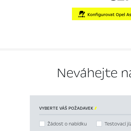
Konfigurovat Opel As
Neváhejte n
VYBERTE VÁŠ POŽADAVEK

Žádost o nabídku
Testovací j