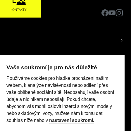
KONTAKTY
CARLING AUTO spol. s r.o.
IČO: 04950895
Vaše soukromí je pro nás důležité
porů
Používáme cookies pro hladké procházení naším
Realizace 2023
Comin.cz, s.r.o.
pneumatik
lead management GROWITO
webem, k analýze návštěvnosti nebo sdílení přes
 Act
vaše oblíbené sociální sítě. Neobsahují vaše osobní
údaje a nic nikam neposílají. Pokud chcete,
abychom vás mohli oslovit inzercí s novými modely
nebo skladovými vozy, můžete nám k tomu dát
TI (96 kW/130 k) AT8: Pořizovací cena s DPH: 579 990 Kč,
souhlas níže nebo v
nastavení soukromí.
 sazba: 1,24% p.a., nabídka je určena pro fyzické osoby