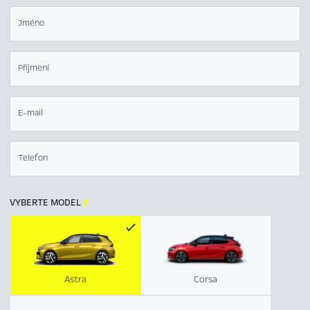
Jméno
Příjmení
E-mail
Telefon
VYBERTE MODEL

Astra
Corsa