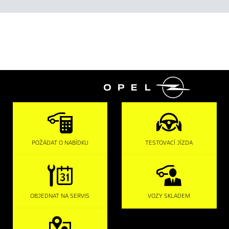

POŽÁDAT O NABÍDKU
TESTOVACÍ JÍZDA
OBJEDNAT NA SERVIS
VOZY SKLADEM