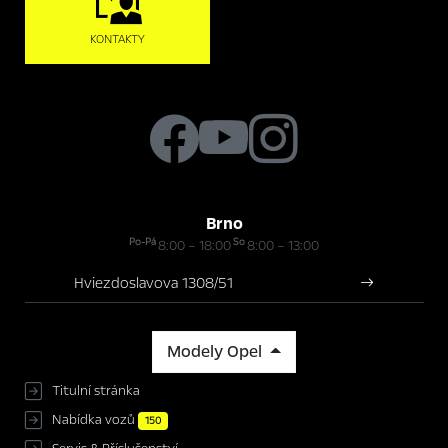
KONTAKTY
Brno
Po-Pá
So
8:00 – 18:00
8:00 – 13:00
Hviezdoslavova 1308/51
Modely Opel
Titulní stránka
Nabídka vozů
150