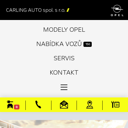

CARLING AUTO spol. s r.o.

MODELY OPEL
NABÍDKA VOZŮ
150
SERVIS
KONTAKT
0