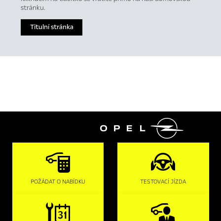
stránku.
Titulní stránka

POŽÁDAT O NABÍDKU
TESTOVACÍ JÍZDA