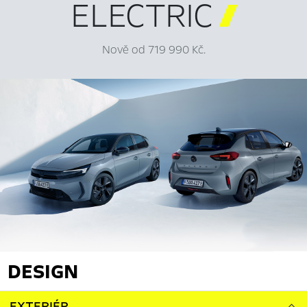
ELECTRIC

Nově od 719 990 Kč.
DESIGN
EXTERIÉR