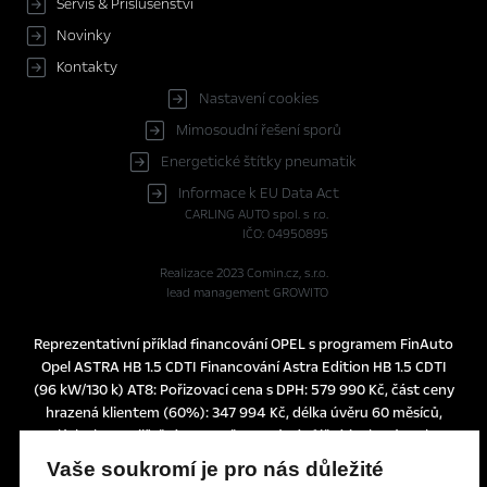
Servis & Příslušenství
Novinky
Kontakty
Nastavení cookies
Mimosoudní řešení sporů
Energetické štítky pneumatik
Informace k EU Data Act
CARLING AUTO spol. s r.o.
IČO: 04950895
Realizace 2023
Comin.cz, s.r.o.
lead management GROWITO
Reprezentativní příklad financování OPEL s programem FinAuto
Opel ASTRA HB 1.5 CDTI Financování Astra Edition HB 1.5 CDTI
(96 kW/130 k) AT8: Pořizovací cena s DPH: 579 990 Kč, část ceny
hrazená klientem (60%): 347 994 Kč, délka úvěru 60 měsíců,
splátka bez pojištění 3.990 Kč, pevná výpůjční úroková sazba:
1,24% p.a., nabídka je určena pro fyzické osoby podnikatele a
Vaše soukromí je pro nás důležité
právnické osoby a platí do 30. 6. 2026 nebo do odvolání.