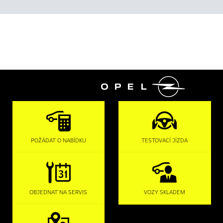

POŽÁDAT O NABÍDKU
TESTOVACÍ JÍZDA
OBJEDNAT NA SERVIS
VOZY SKLADEM