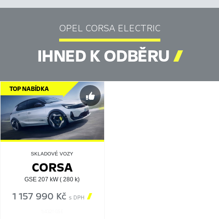
OPEL CORSA ELECTRIC
IHNED K ODBĚRU

TOP NABÍDKA
SKLADOVÉ VOZY
CORSA
GSE 207 kW ( 280 k)
1 157 990 Kč

s DPH
54321 GSE