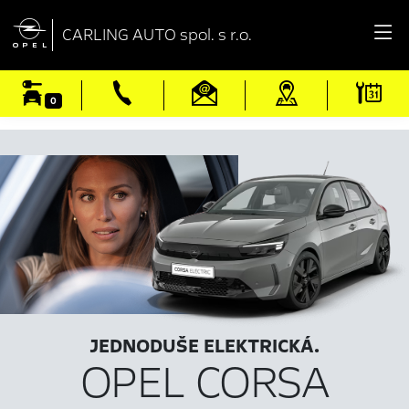

CARLING AUTO spol. s r.o.
0
JEDNODUŠE ELEKTRICKÁ.
OPEL CORSA