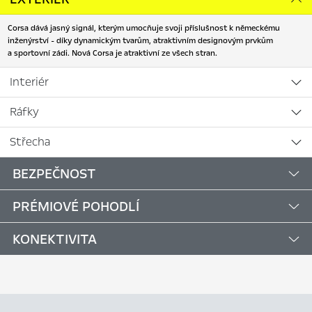
Corsa dává jasný signál, kterým umocňuje svoji příslušnost k německému
inženýrství - díky dynamickým tvarům, atraktivním designovým prvkům
a sportovní zádi. Nová Corsa je atraktivní ze všech stran.
Interiér
Ráfky
Střecha
BEZPEČNOST
PRÉMIOVÉ POHODLÍ
KONEKTIVITA