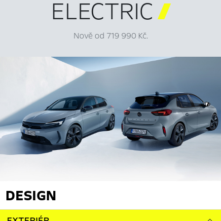
ELECTRIC

Nově od 719 990 Kč.
DESIGN
EXTERIÉR