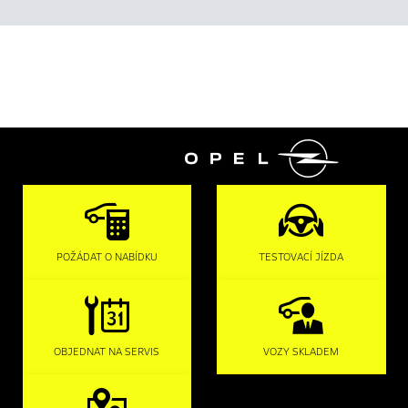

POŽÁDAT O NABÍDKU
TESTOVACÍ JÍZDA
OBJEDNAT NA SERVIS
VOZY SKLADEM