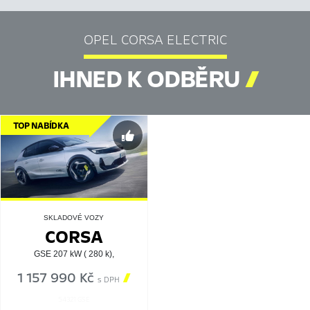
OPEL CORSA ELECTRIC
IHNED K ODBĚRU

TOP NABÍDKA
SKLADOVÉ VOZY
CORSA
GSE 207 kW ( 280 k),
1 157 990 Kč

s DPH
54321 GSE