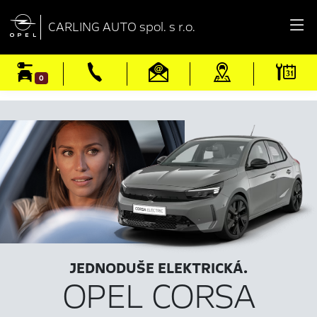

CARLING AUTO spol. s r.o.
0
JEDNODUŠE ELEKTRICKÁ.
OPEL CORSA