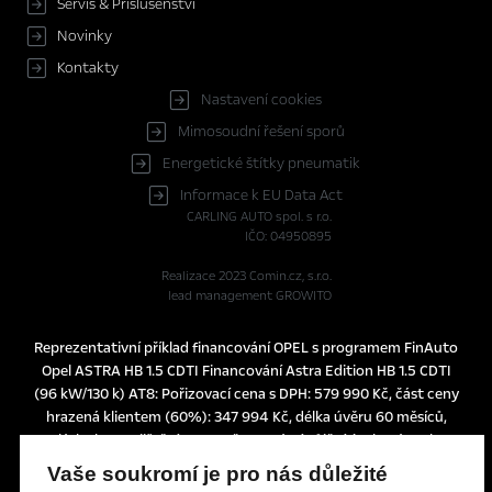
Servis & Příslušenství
Novinky
Kontakty
Nastavení cookies
Mimosoudní řešení sporů
Energetické štítky pneumatik
Informace k EU Data Act
CARLING AUTO spol. s r.o.
IČO: 04950895
Realizace 2023
Comin.cz, s.r.o.
lead management GROWITO
Reprezentativní příklad financování OPEL s programem FinAuto
Opel ASTRA HB 1.5 CDTI Financování Astra Edition HB 1.5 CDTI
(96 kW/130 k) AT8: Pořizovací cena s DPH: 579 990 Kč, část ceny
hrazená klientem (60%): 347 994 Kč, délka úvěru 60 měsíců,
splátka bez pojištění 3.990 Kč, pevná výpůjční úroková sazba:
1,24% p.a., nabídka je určena pro fyzické osoby podnikatele a
Vaše soukromí je pro nás důležité
právnické osoby a platí do 30. 6. 2026 nebo do odvolání.