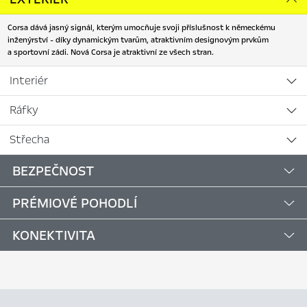
Corsa dává jasný signál, kterým umocňuje svoji příslušnost k německému
inženýrství - díky dynamickým tvarům, atraktivním designovým prvkům
a sportovní zádi. Nová Corsa je atraktivní ze všech stran.
Interiér
Ráfky
Střecha
BEZPEČNOST
PRÉMIOVÉ POHODLÍ
KONEKTIVITA