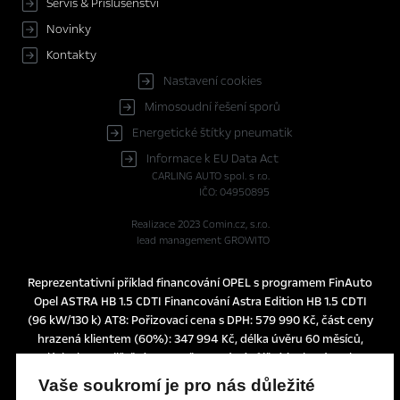
Servis & Příslušenství
Novinky
Kontakty
Nastavení cookies
Mimosoudní řešení sporů
Energetické štítky pneumatik
Informace k EU Data Act
CARLING AUTO spol. s r.o.
IČO: 04950895
Realizace 2023
Comin.cz, s.r.o.
lead management GROWITO
Reprezentativní příklad financování OPEL s programem FinAuto
Opel ASTRA HB 1.5 CDTI Financování Astra Edition HB 1.5 CDTI
(96 kW/130 k) AT8: Pořizovací cena s DPH: 579 990 Kč, část ceny
hrazená klientem (60%): 347 994 Kč, délka úvěru 60 měsíců,
splátka bez pojištění 3.990 Kč, pevná výpůjční úroková sazba:
1,24% p.a., nabídka je určena pro fyzické osoby podnikatele a
Vaše soukromí je pro nás důležité
právnické osoby a platí do 30. 6. 2026 nebo do odvolání.