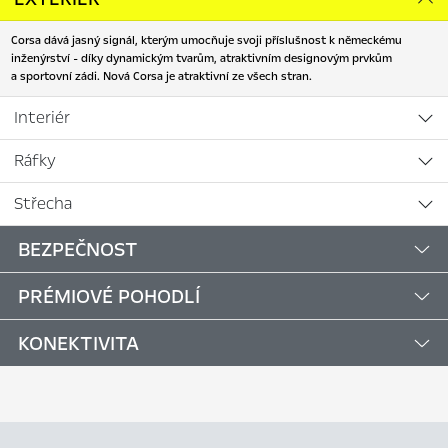
Corsa dává jasný signál, kterým umocňuje svoji příslušnost k německému
inženýrství - díky dynamickým tvarům, atraktivním designovým prvkům
a sportovní zádi. Nová Corsa je atraktivní ze všech stran.
Interiér
Ráfky
Střecha
BEZPEČNOST
PRÉMIOVÉ POHODLÍ
KONEKTIVITA