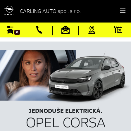

CARLING AUTO spol. s r.o.
0
JEDNODUŠE ELEKTRICKÁ.
OPEL CORSA