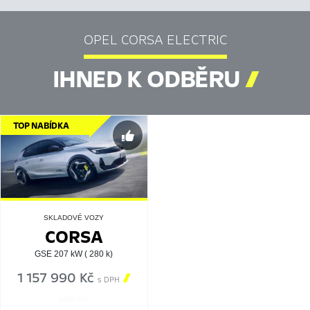
OPEL CORSA ELECTRIC
IHNED K ODBĚRU

TOP NABÍDKA
SKLADOVÉ VOZY
CORSA
GSE 207 kW ( 280 k)
1 157 990 Kč

s DPH
54321 GSE