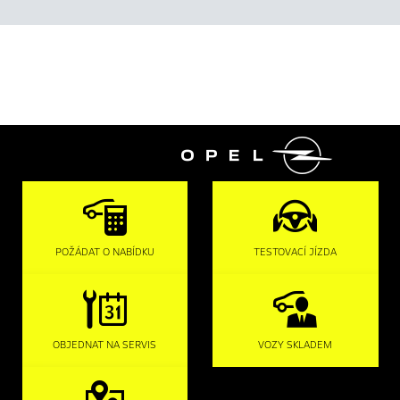

POŽÁDAT O NABÍDKU
TESTOVACÍ JÍZDA
OBJEDNAT NA SERVIS
VOZY SKLADEM