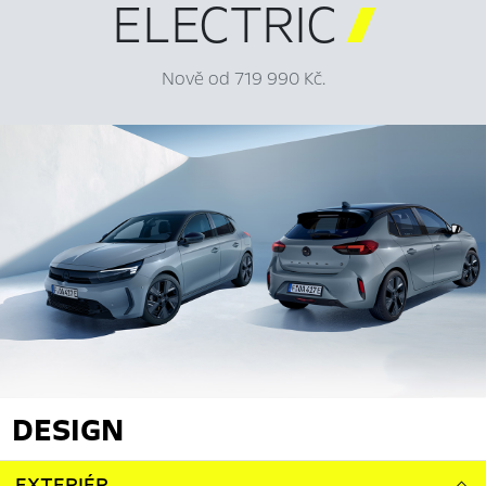
ELECTRIC

Nově od 719 990 Kč.
DESIGN
EXTERIÉR