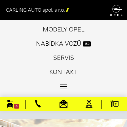

CARLING AUTO spol. s r.o.

MODELY OPEL
NABÍDKA VOZŮ
150
SERVIS
KONTAKT
0