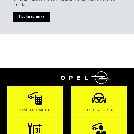
stránku.
Titulní stránka

POŽÁDAT O NABÍDKU
TESTOVACÍ JÍZDA