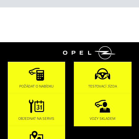

POŽÁDAT O NABÍDKU
TESTOVACÍ JÍZDA
OBJEDNAT NA SERVIS
VOZY SKLADEM