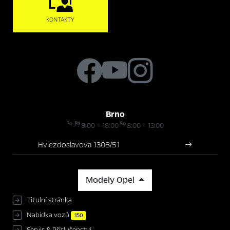
KONTAKTY
Brno
Po-Pá
So
8:00 – 18:00
8:00 – 13:00
Hviezdoslavova 1308/51
Modely Opel
Titulní stránka
Nabídka vozů
150