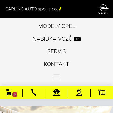

CARLING AUTO spol. s r.o.

MODELY OPEL
NABÍDKA VOZŮ
151
SERVIS
KONTAKT
0