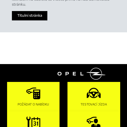
stránku.
Titulní stránka

POŽÁDAT O NABÍDKU
TESTOVACÍ JÍZDA