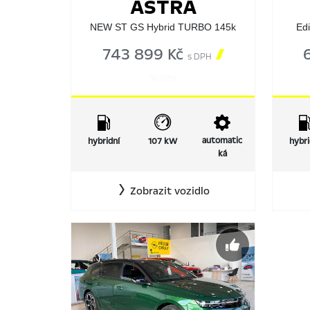
ASTRA
NEW ST GS Hybrid TURBO 145k
Edi
743 899 Kč

s DPH
561889
automatic
hybridní
107 kW
hybri
ká
Zobrazit vozidlo