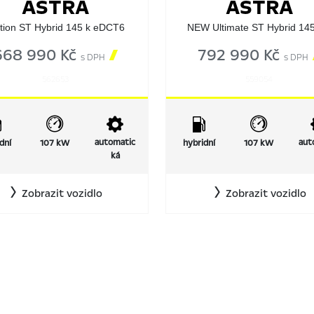
ASTRA
ASTRA
tion ST Hybrid 145 k eDCT6
NEW Ultimate ST Hybrid 145
668 990 Kč

792 990 Kč
s DPH
s DPH
562653
559054
automatic
aut
dní
107 kW
hybridní
107 kW
ká
Zobrazit vozidlo
Zobrazit vozidlo