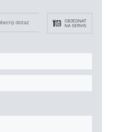
OBJEDNAT
becný dotaz
NA SERVIS