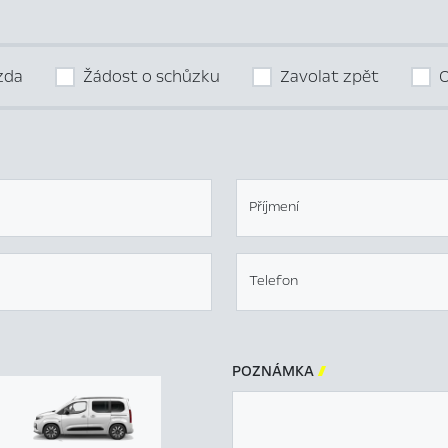
ízda
Žádost o schůzku
Zavolat zpět
O
Příjmení
Telefon
POZNÁMKA
