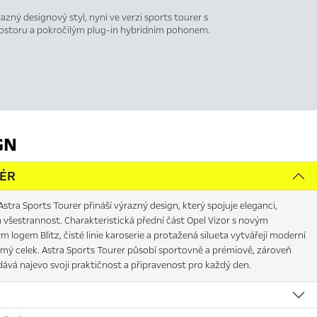
azný designový styl, nyní ve verzi sports tourer s
rostoru a pokročilým plug-in hybridním pohonem.
GN
IÉR
stra Sports Tourer přináší výrazný design, který spojuje eleganci,
 všestrannost. Charakteristická přední část Opel Vizor s novým
 logem Blitz, čisté linie karoserie a protažená silueta vytvářejí moderní
mý celek. Astra Sports Tourer působí sportovně a prémiově, zároveň
dává najevo svoji praktičnost a připravenost pro každý den.