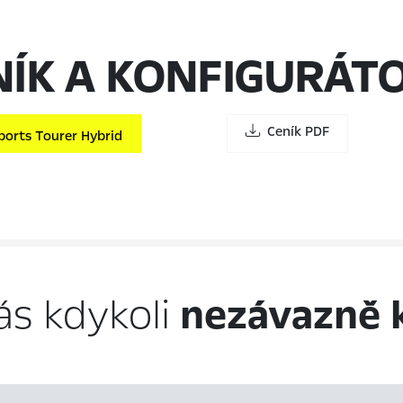
NÍK A KONFIGURÁT
Ceník PDF
ports Tourer Hybrid
ás kdykoli
nezávazně 