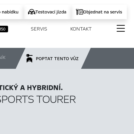
o nabídku
Testovací jízda
Objednat na servis
SERVIS
KONTAKT
150
NÍK
POPTAT TENTO VŮZ
ICKÝ A HYBRIDNÍ.
SPORTS TOURER