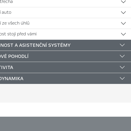
střecha
jí auto
í ze všech úhlů
st stojí před vámi
NOST A ASISTENČNÍ SYSTÉMY
VÉ POHODLÍ
IVITA
 DYNAMIKA