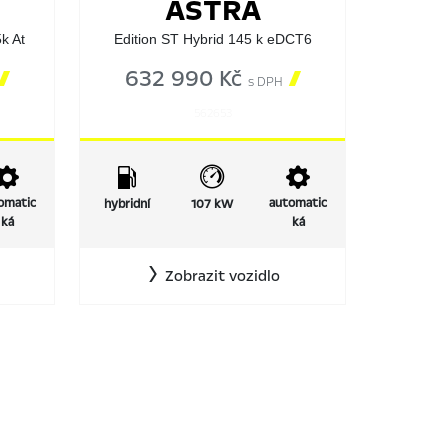
ASTRA
k At
Edition ST Hybrid 145 k eDCT6

632 990 Kč

s DPH
562653
omatic
automatic
hybridní
107 kW
ká
ká
Zobrazit vozidlo