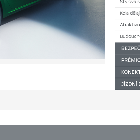
Stylová 
Kola děla
Atraktivn
Budoucno
BEZPEČ
PRÉMIO
KONEKT
JÍZDNÍ