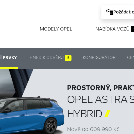
Požádat 
MODELY OPEL
NABÍDKA VOZŮ
Í PRVKY
IHNED K ODBĚRU
KONFIGURÁTOR
CE
5
PROSTORNÝ, PRAKT
OPEL ASTRA 
HYBRID

Nově od 609 990 Kč.