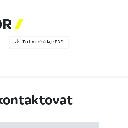
OR

Technické údaje PDF
kontaktovat