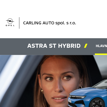

CARLING AUTO spol. s r.o.
ASTRA ST HYBRID

HLAVN