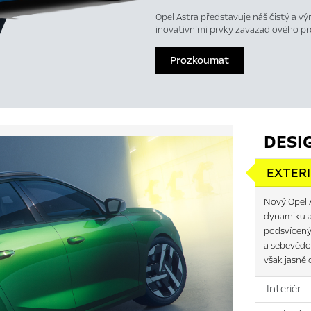
Opel Astra představuje náš čistý a výr
inovativními prvky zavazadlového p
Prozkoumat
DESI
EXTER
Nový Opel A
dynamiku a
podsvíceným
a sebevědo
však jasně 
Interiér