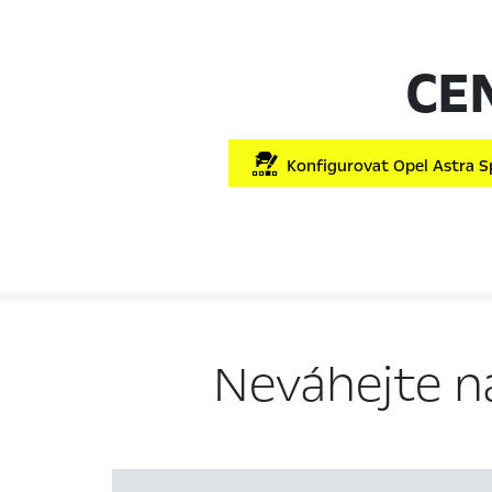
CE
Konfigurovat Opel Astra S
Neváhejte n