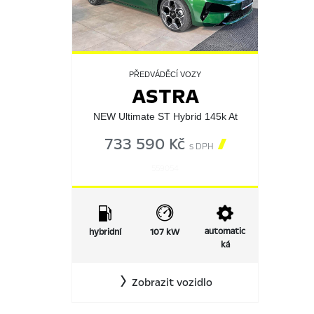
PŘEDVÁDĚCÍ VOZY
ASTRA
NEW Ultimate ST Hybrid 145k At
733 590 Kč

s DPH
559054
automatic
hybridní
107 kW
ká
Zobrazit vozidlo