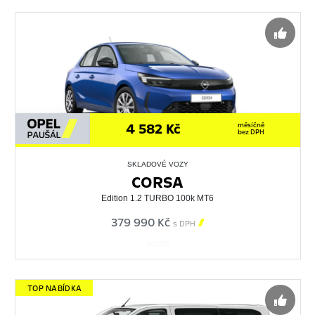
4 582 Kč
měsíčně
bez DPH
SKLADOVÉ VOZY
CORSA
Edition 1.2 TURBO 100k MT6
379 990 Kč

s DPH
565337
TOP NABÍDKA