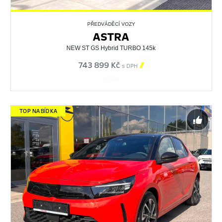
PŘEDVÁDĚCÍ VOZY
ASTRA
NEW ST GS Hybrid TURBO 145k
743 899 Kč

s DPH
561889
TOP NABÍDKA