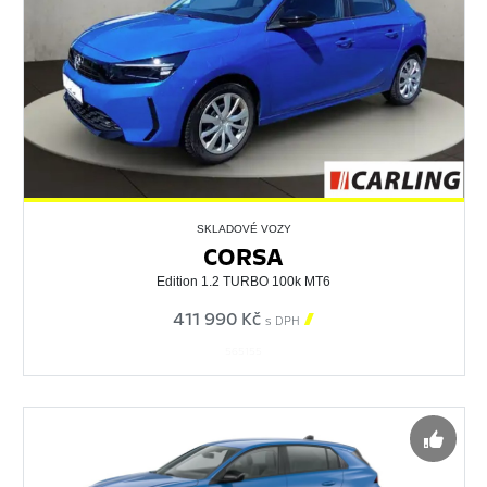
SKLADOVÉ VOZY
CORSA
Edition 1.2 TURBO 100k MT6
411 990 Kč

s DPH
565155