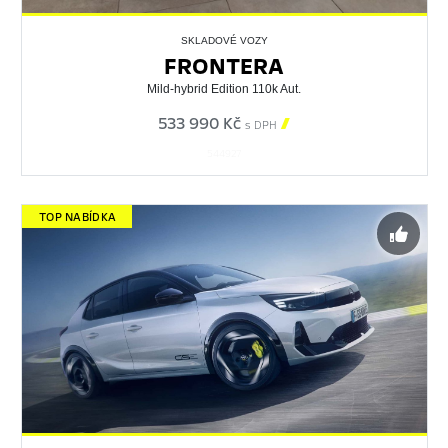
SKLADOVÉ VOZY
FRONTERA
Mild-hybrid Edition 110k Aut.
533 990 Kč

s DPH
544927
TOP NABÍDKA