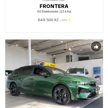
FRONTERA
GS Elektromotor 113 k Aut
649 500 Kč

s DPH
546686