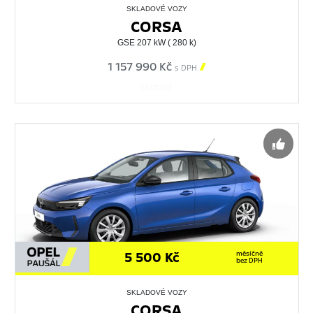
SKLADOVÉ VOZY
CORSA
GSE 207 kW ( 280 k)
1 157 990 Kč

s DPH
54321 GSE
5 500 Kč
měsíčně
bez DPH
SKLADOVÉ VOZY
CORSA