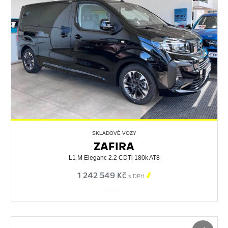
SKLADOVÉ VOZY
ZAFIRA
L1 M Eleganc 2.2 CDTi 180k AT8
1 242 549 Kč

s DPH
561343