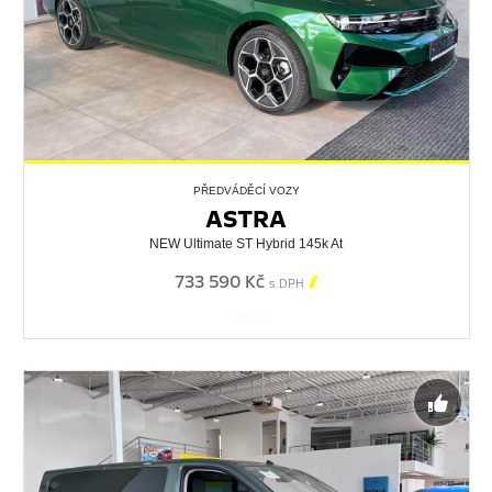
PŘEDVÁDĚCÍ VOZY
ASTRA
NEW Ultimate ST Hybrid 145k At
733 590 Kč

s DPH
559054