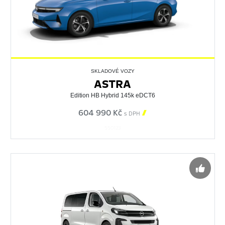
SKLADOVÉ VOZY
ASTRA
Edition HB Hybrid 145k eDCT6
604 990 Kč

s DPH
550123