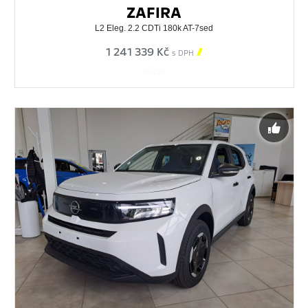
ZAFIRA
L2 Eleg. 2.2 CDTi 180k AT-7sed
1 241 339 Kč

s DPH
564381