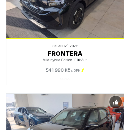
SKLADOVÉ VOZY
FRONTERA
Mild-hybrid Edition 110k Aut.
541 990 Kč

s DPH
544929