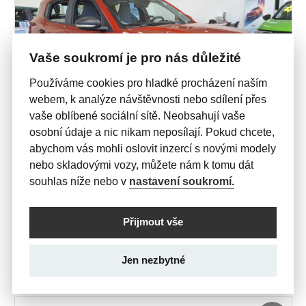
Vaše soukromí je pro nás důležité
Používáme cookies pro hladké procházení naším
webem, k analýze návštěvnosti nebo sdílení přes
vaše oblíbené sociální sítě. Neobsahují vaše
osobní údaje a nic nikam neposílají. Pokud chcete,
abychom vás mohli oslovit inzercí s novými modely
nebo skladovými vozy, můžete nám k tomu dát
souhlas níže nebo v
nastavení soukromí.
SKLADOVÉ VOZY
FRONTERA
Edition Mild-hybrid 110k Aut
Přijmout vše
553 990 Kč

s DPH
Jen nezbytné
554827 v