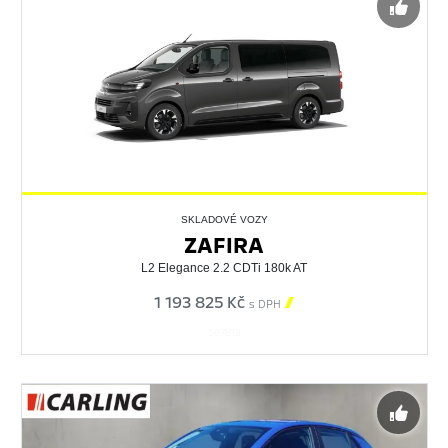
SKLADOVÉ VOZY
ZAFIRA
L2 Elegance 2.2 CDTi 180k AT
1 193 825 Kč

s DPH
567813