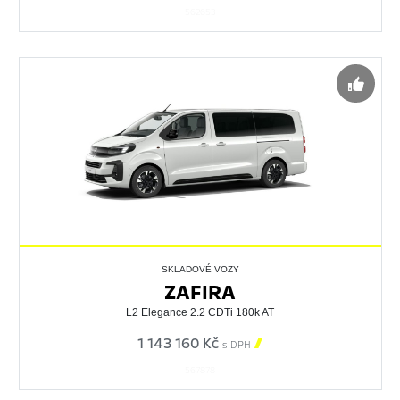
562653
SKLADOVÉ VOZY
ZAFIRA
L2 Elegance 2.2 CDTi 180k AT
1 143 160 Kč

s DPH
567878