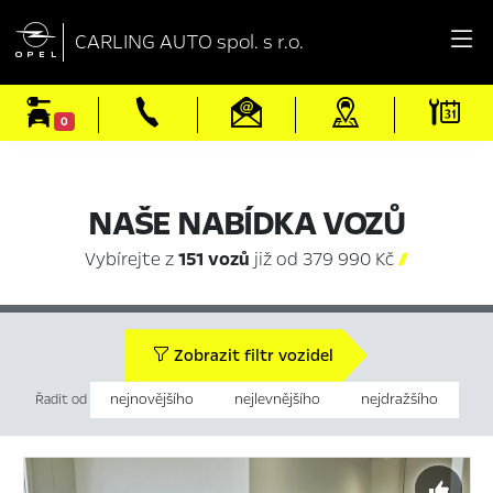

CARLING AUTO spol. s r.o.
0
NAŠE NABÍDKA VOZŮ
Vybírejte z
151 vozů
již od 379 990 Kč

Zobrazit filtr vozidel
nejnovějšího
nejlevnějšího
nejdražšího
Řadit od