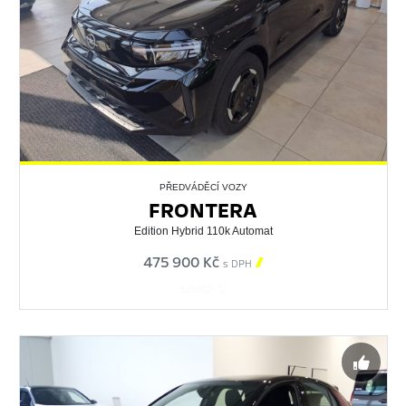
PŘEDVÁDĚCÍ VOZY
FRONTERA
Edition Hybrid 110k Automat
475 900 Kč

s DPH
545662 - D