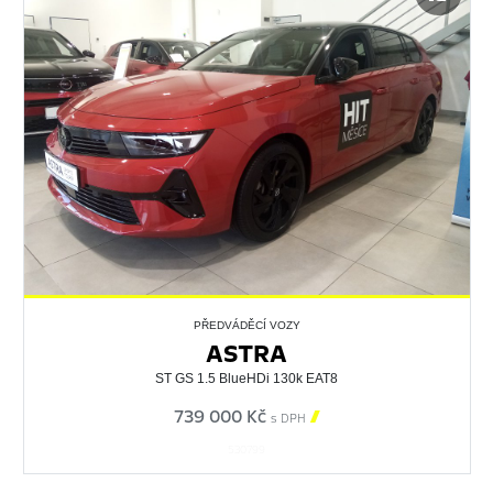
PŘEDVÁDĚCÍ VOZY
ASTRA
ST GS 1.5 BlueHDi 130k EAT8
739 000 Kč

s DPH
530799