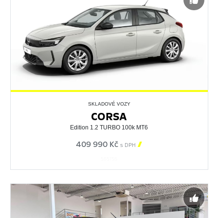
SKLADOVÉ VOZY
CORSA
Edition 1.2 TURBO 100k MT6
409 990 Kč

s DPH
565156