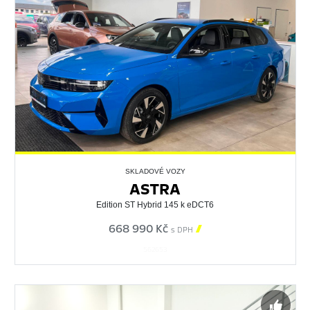
SKLADOVÉ VOZY
ASTRA
Edition ST Hybrid 145 k eDCT6
668 990 Kč

s DPH
562653