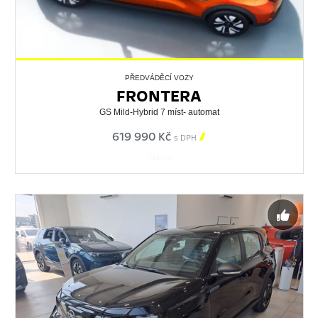
PŘEDVÁDĚCÍ VOZY
FRONTERA
GS Mild-Hybrid 7 míst- automat
619 990 Kč

s DPH
544614