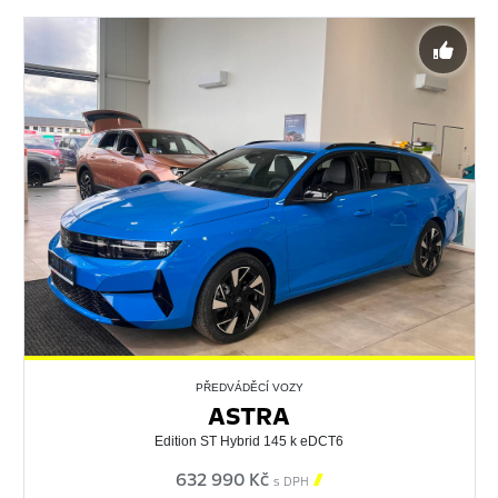
PŘEDVÁDĚCÍ VOZY
ASTRA
Edition ST Hybrid 145 k eDCT6
632 990 Kč

s DPH