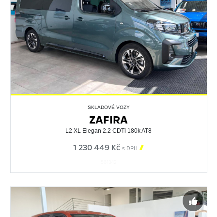
SKLADOVÉ VOZY
ZAFIRA
L2 XL Elegan 2.2 CDTi 180k AT8
1 230 449 Kč

s DPH
561342