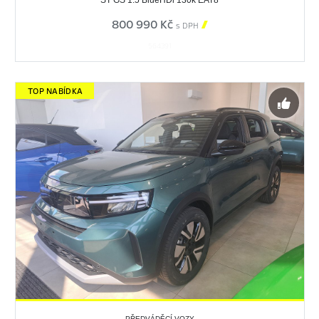
ST GS 1.5 BlueHDi 130k EAT8
800 990 Kč

s DPH
564391
TOP NABÍDKA
PŘEDVÁDĚCÍ VOZY