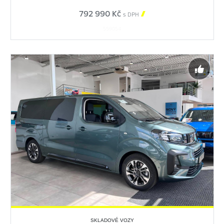
792 990 Kč

s DPH
559054
SKLADOVÉ VOZY