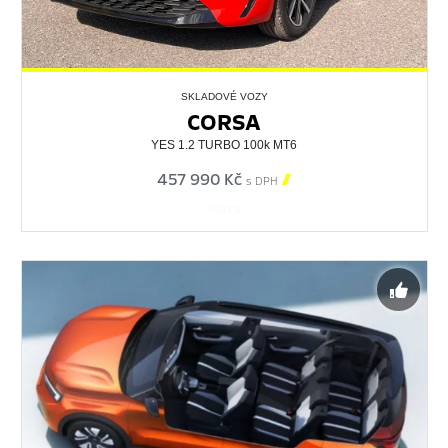
SKLADOVÉ VOZY
CORSA
YES 1.2 TURBO 100k MT6
457 990 Kč

s DPH
564374