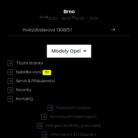
Brno
Po-Pá
So
8:00 – 18:00
8:00 – 13:00
Hviezdoslavova 1308/51
Modely Opel
Titulní stránka
Nabídka vozů
151
Servis & Příslušenství
Novinky
Kontakty
Nastavení cookies
Mimosoudní řešení sporů
Energetické štítky pneumatik
Informace k EU Data Act