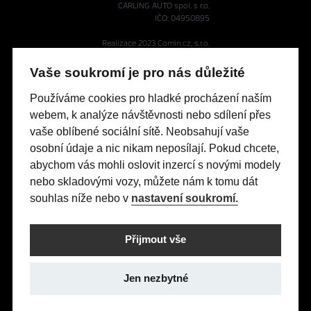
CARLING AUTO spol. s r.o.
IČO: 04950895
Realizace 2023
Comin.cz, s.r.o.
lead management GROWITO
Vaše soukromí je pro nás důležité
Reprezentativní příklad financování OPEL s programem FinAuto
Používáme cookies pro hladké procházení naším
Opel ASTRA HB 1.5 CDTI Financování Astra Edition HB 1.5 CDTI
webem, k analýze návštěvnosti nebo sdílení přes
(96 kW/130 k) AT8: Pořizovací cena s DPH: 579 990 Kč, část ceny
vaše oblíbené sociální sítě. Neobsahují vaše
hrazená klientem (60%): 347 994 Kč, délka úvěru 60 měsíců,
splátka bez pojištění 3.990 Kč, pevná výpůjční úroková sazba:
osobní údaje a nic nikam neposílají. Pokud chcete,
1,24% p.a., nabídka je určena pro fyzické osoby podnikatele a
abychom vás mohli oslovit inzercí s novými modely
právnické osoby a platí do 30. 6. 2026 nebo do odvolání.
nebo skladovými vozy, můžete nám k tomu dát
Tato nabídka je pouze indikativní, není návrhem na uzavření
souhlas níže nebo v
nastavení soukromí.
smlouvy a nelze z ní proto dovozovat povinnost společnosti
uskutečnit jakékoliv transakce.
Poskytovatelem financování je UniCredit Leasing CZ, a.s.,
Přijmout vše
Želetavská 1525/1, 140 10 Praha 4, IČO: 15886492
Jen nezbytné