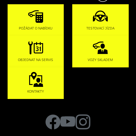
POŽÁDAT O NABÍDKU
TESTOVACÍ JÍZDA
OBJEDNAT NA SERVIS
VOZY SKLADEM
KONTAKTY