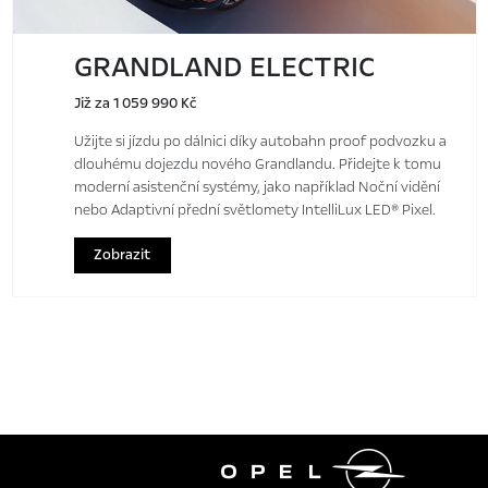
GRANDLAND ELECTRIC
Již za 1 059 990 Kč
Užijte si jízdu po dálnici díky autobahn proof podvozku a
dlouhému dojezdu nového Grandlandu. Přidejte k tomu
moderní asistenční systémy, jako například Noční vidění
nebo Adaptivní přední světlomety IntelliLux LED® Pixel.
Zobrazit
