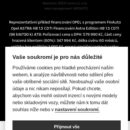
Realizace 2023
Comin.cz, s.r.o.
lead management GROWITO
Reprezentativní příklad financování OPEL s programem FinAuto
Opel ASTRA HB 1.5 CDTI Financování Astra Edition HB 1.5 CDTI
(96 kW/130 k) AT8: Pořizovací cena s DPH: 579 990 Kč, část ceny
hrazená klientem (60%): 347 994 Kč, délka úvěru 60 měsíců,
splátka bez pojištění 3.990 Kč, pevná výpůjční úroková sazba:
1,24% p.a., nabídka je určena pro fyzické osoby podnikatele a
Vaše soukromí je pro nás důležité
právnické osoby a platí do 30. 6. 2026 nebo do odvolání.
Tato nabídka je pouze indikativní, není návrhem na uzavření
Používáme cookies pro hladké procházení naším
smlouvy a nelze z ní proto dovozovat povinnost společnosti
webem, k analýze návštěvnosti nebo sdílení přes
uskutečnit jakékoliv transakce.
vaše oblíbené sociální sítě. Neobsahují vaše osobní
Poskytovatelem financování je UniCredit Leasing CZ, a.s.,
údaje a nic nikam neposílají. Pokud chcete,
Želetavská 1525/1, 140 10 Praha 4, IČO: 15886492
abychom vás mohli oslovit inzercí s novými modely
nebo skladovými vozy, můžete nám k tomu dát
souhlas níže nebo v
nastavení soukromí.
Přijmout vše