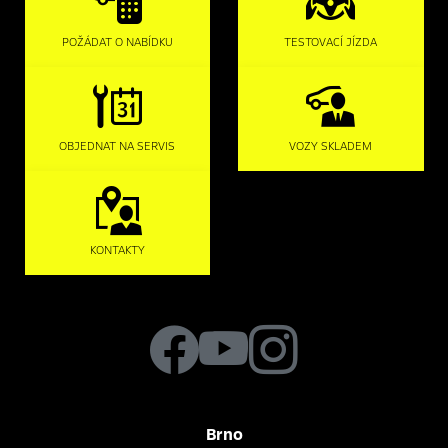
POŽÁDAT O NABÍDKU
TESTOVACÍ JÍZDA
OBJEDNAT NA SERVIS
VOZY SKLADEM
KONTAKTY
Brno