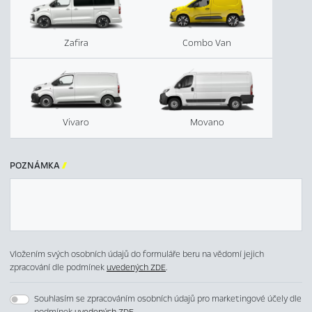
Zafira
Combo Van
Vivaro
Movano
POZNÁMKA

Vložením svých osobních údajů do formuláře beru na vědomí jejich
zpracování dle podmínek
uvedených ZDE
.
Souhlasím se zpracováním osobních údajů pro marketingové účely dle
podmínek
uvedených ZDE