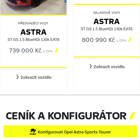
SKLADOVÉ VOZY
ASTRA
PŘEDVÁDĚCÍ VOZY
ASTRA
ST GS 1.5 BlueHDi 130k EAT8
800 990 Kč

ST GS 1.5 BlueHDi 130k EAT8
s DPH
739 000 Kč

564391
s DPH
530799
Zobrazit vozidlo
Zobrazit vozidlo
CENÍK A KONFIGURÁTOR

Konfigurovat Opel Astra Sports Tourer