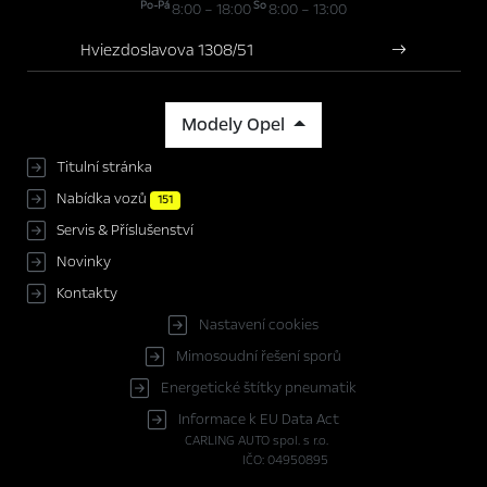
Po-Pá
So
8:00 – 18:00
8:00 – 13:00
Hviezdoslavova 1308/51
Modely Opel
Titulní stránka
Nabídka vozů
151
Servis & Příslušenství
Novinky
Kontakty
Nastavení cookies
Mimosoudní řešení sporů
Energetické štítky pneumatik
Informace k EU Data Act
CARLING AUTO spol. s r.o.
IČO: 04950895