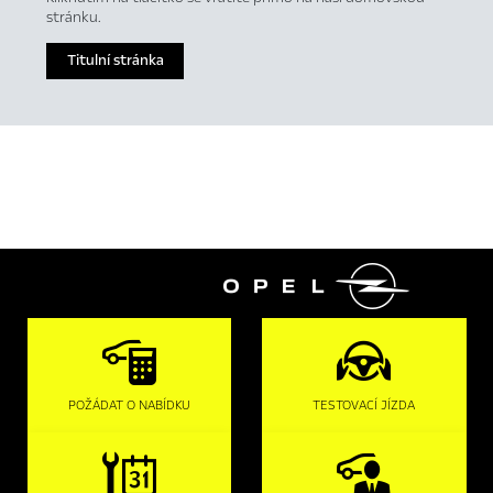
stránku.
Titulní stránka

POŽÁDAT O NABÍDKU
TESTOVACÍ JÍZDA