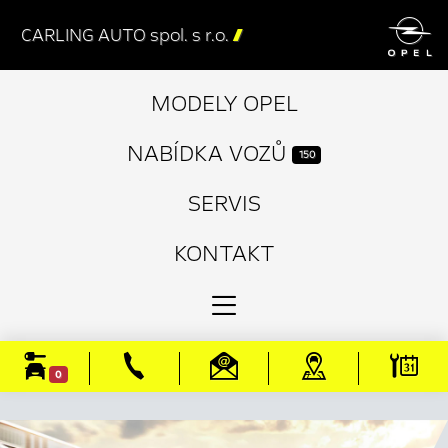

CARLING AUTO spol. s r.o.

MODELY OPEL
NABÍDKA VOZŮ
150
SERVIS
KONTAKT
0