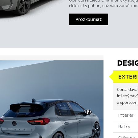
Opel Corsa Electric harmonicky spoju
elektrický pohon, což vám zaručí rado
Prozkoumat
DESI
EXTER
Corsa dává
inženýrstv
a sportovní
Interiér
Ráfky