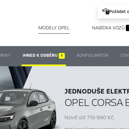
Požádat 
MODELY OPEL
NABÍDKA VOZŮ
PRVKY
IHNED K ODBĚRU
KONFIGURÁTOR
CEN
1
JEDNODUŠE ELEKTR
OPEL CORSA 
Nově od 719 990 Kč.