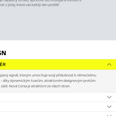
je nápaditý vzhled, špičkové technologie a revoluční
st z jízdy, která vás každý den potěší!
GN
IÉR
 jasný signál, kterým umocňuje svoji příslušnost k německému
í - díky dynamickým tvarům, atraktivním designovým prvkům
 zádi. Nová Corsa je atraktivní ze všech stran.