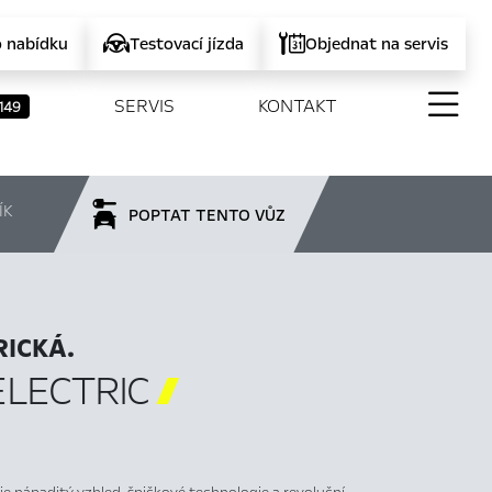
o nabídku
Testovací jízda
Objednat na servis
SERVIS
KONTAKT
149
ÍK
POPTAT TENTO VŮZ
ICKÁ.
ELECTRIC
