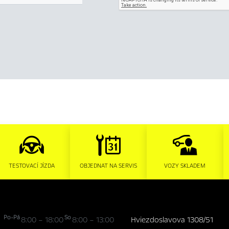
TESTOVACÍ JÍZDA
OBJEDNAT NA SERVIS
VOZY SKLADEM
Po-Pá
So
8:00 – 18:00
8:00 – 13:00
Hviezdoslavova 1308/51