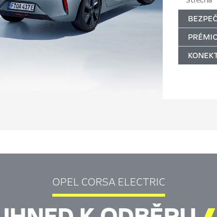
Střecha
BEZPE
PRÉMIO
KONEKT
OPEL CORSA ELECTRIC
IHNED K ODBĚRU
