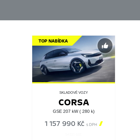
TOP NABÍDKA
SKLADOVÉ VOZY
CORSA
GSE 207 kW ( 280 k)
1 157 990 Kč

s DPH
54321 GSE