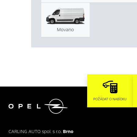
Movano

POŽÁDAT O NABÍDKU
CARLING AUTO spol. s r.o.
Brno