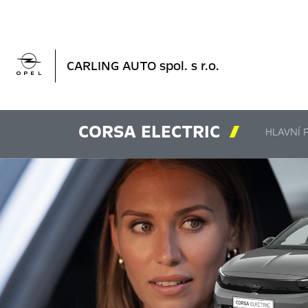

CARLING AUTO spol. s r.o.
CORSA ELECTRIC

HLAVNÍ 