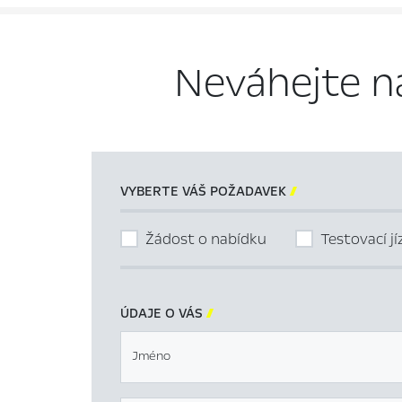
Neváhejte n
VYBERTE VÁŠ POŽADAVEK

Žádost o nabídku
Testovací j
ÚDAJE O VÁS

Jméno