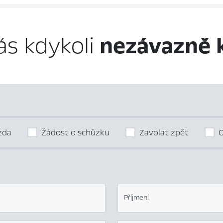
ás kdykoli
nezávazně 
ízda
Žádost o schůzku
Zavolat zpět
O
Příjmení