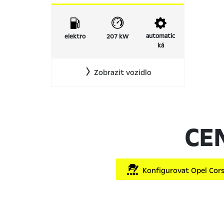
automatic
elektro
207 kW
ká
Zobrazit vozidlo
CE
Konfigurovat Opel Corsa