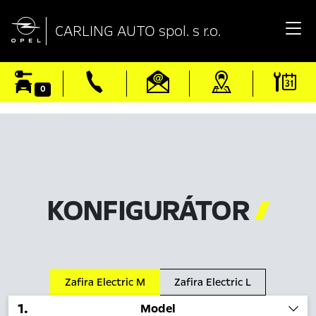

CARLING AUTO spol. s r.o.
0
KONFIGURÁTOR

Zafira Electric M
Zafira Electric L
1
.
Model