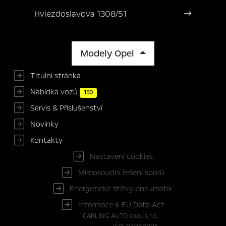
Hviezdoslavova 1308/51
Modely Opel
Titulní stránka
Nabídka vozů
150
Servis & Příslušenství
Novinky
Kontakty
Nastavení cookies
Mimosoudní řešení sporů
Energetické štítky pneumatik
Informace k EU Data Act
CARLING AUTO spol. s r.o.