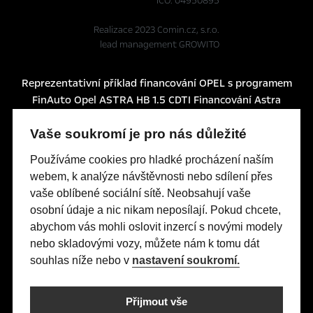
IČO: 04950895
Realizace 2023
Comin.cz, s.r.o.
lead management GROWITO
Reprezentativní příklad financování OPEL s programem
FinAuto Opel ASTRA HB 1.5 CDTI Financování Astra
Edition HB 1.5 CDTI (96 kW/130 k) AT8: Pořizovací cena
Vaše soukromí je pro nás důležité
s DPH: 579 990 Kč, část ceny hrazená klientem (60%):
347 994 Kč, délka úvěru 60 měsíců, splátka bez
Používáme cookies pro hladké procházení naším
pojištění 3.990 Kč, pevná výpůjční úroková sazba: 1,24%
webem, k analýze návštěvnosti nebo sdílení přes
p.a., nabídka je určena pro fyzické osoby podnikatele a
vaše oblíbené sociální sítě. Neobsahují vaše
právnické osoby a platí do 30. 6. 2026 nebo do
osobní údaje a nic nikam neposílají. Pokud chcete,
odvolání.
abychom vás mohli oslovit inzercí s novými modely
Tato nabídka je pouze indikativní, není návrhem na
nebo skladovými vozy, můžete nám k tomu dát
uzavření smlouvy a nelze z ní proto dovozovat
souhlas níže nebo v
nastavení soukromí.
povinnost společnosti uskutečnit jakékoliv transakce.
Poskytovatelem financování je UniCredit Leasing CZ,
a.s., Želetavská 1525/1, 140 10 Praha 4, IČO: 15886492
Přijmout vše