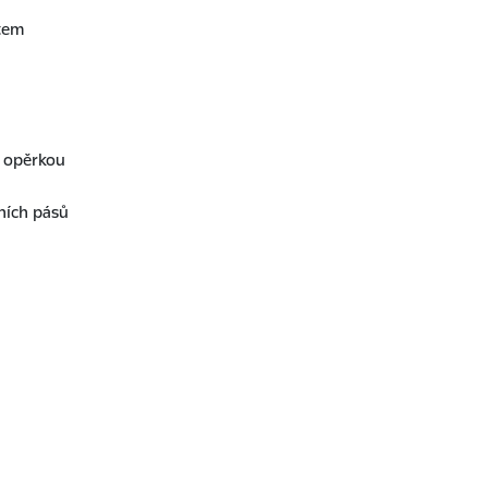
tem
í opěrkou
ních pásů