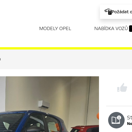
Požádat 
MODELY OPEL
NABÍDKA VOZŮ
a
S
n