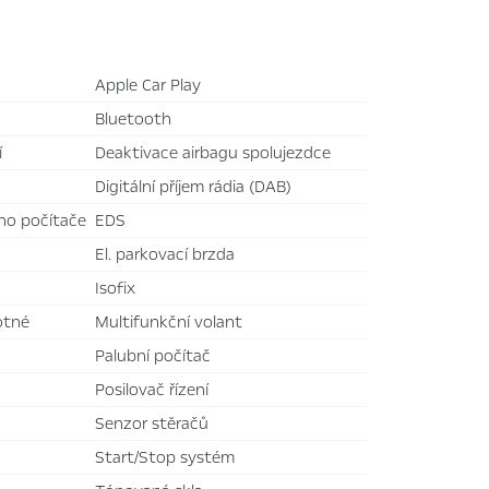
Apple Car Play
bluetooth
í
deaktivace airbagu spolujezdce
digitální příjem rádia (DAB)
ího počítače
EDS
el. parkovací brzda
isofix
otné
multifunkční volant
palubní počítač
posilovač řízení
senzor stěračů
Start/Stop systém