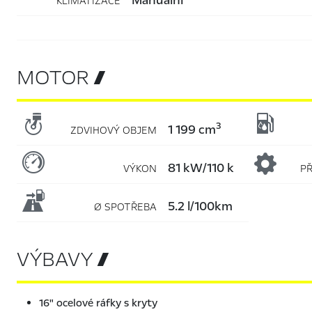
KLIMATIZACE
MOTOR 


3
1 199 cm
ZDVIHOVÝ OBJEM

81 kW/110 k
VÝKON
P

5.2 l/100km
Ø SPOTŘEBA
VÝBAVY 
16" ocelové ráfky s kryty