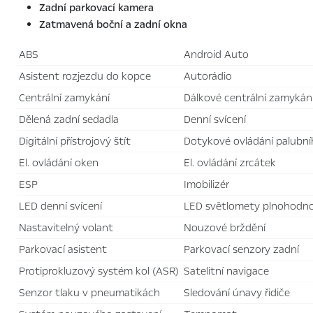
Zadní parkovací kamera
Zatmavená boční a zadní okna
ABS
Android Auto
asistent rozjezdu do kopce
autorádio
centrální zamykání
dálkové centrální zamykán
dělená zadní sedadla
denní svícení
digitální přístrojový štít
dotykové ovládání palubn
el. ovládání oken
el. ovládání zrcátek
ESP
imobilizér
LED denní svícení
LED světlomety plnohodn
nastavitelný volant
nouzové brždění
parkovací asistent
parkovací senzory zadní
protiprokluzový systém kol (ASR)
satelitní navigace
senzor tlaku v pneumatikách
sledování únavy řidiče