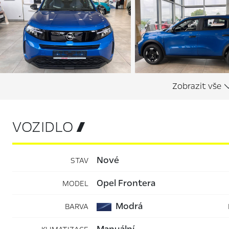
VOZIDLO 
nové
STAV
Opel Frontera
MODEL
Modrá
BARVA
manuální