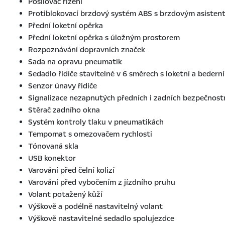
Posilovač řízení
Protiblokovací brzdový systém ABS s brzdovým asisten
Přední loketní opěrka
Přední loketní opěrka s úložným prostorem
Rozpoznávání dopravních značek
Sada na opravu pneumatik
Sedadlo řidiče stavitelné v 6 směrech s loketní a bedern
Senzor únavy řidiče
Signalizace nezapnutých předních i zadních bezpečnost
Stěrač zadního okna
Systém kontroly tlaku v pneumatikách
Tempomat s omezovačem rychlosti
Tónovaná skla
USB konektor
Varování před čelní kolizí
Varování před vybočením z jízdního pruhu
Volant potažený kůží
Výškově a podélně nastavitelný volant
Výškově nastavitelné sedadlo spolujezdce