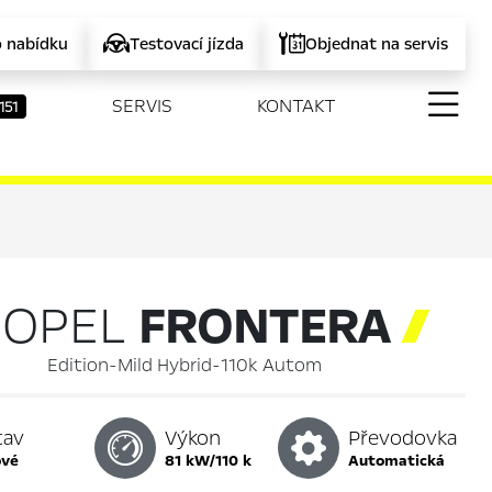
o nabídku
Testovací jízda
Objednat na servis
SERVIS
KONTAKT
151
OPEL
FRONTERA

Edition-Mild Hybrid-110k Autom
tav
Výkon
Převodovka
ové
81 kW/110 k
automatická