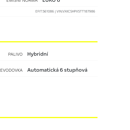
EMISNÍ NORMA
EFIT:561086 | VIN:VXKCSHPX5TT187986
hybridní
PALIVO
automatická 6 stupňová
ŘEVODOVKA