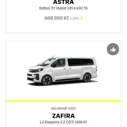
ASTRA
Edition ST Hybrid 145 k eDCT6
668 990 Kč

s DPH
562653
SKLADOVÉ VOZY
ZAFIRA
L2 Elegance 2.2 CDTi 180k AT