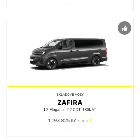
559054
SKLADOVÉ VOZY
ZAFIRA
L2 Elegance 2.2 CDTi 180k AT
1 193 825 Kč

s DPH
567813