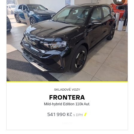
SKLADOVÉ VOZY
FRONTERA
Mild-hybrid Edition 110k Aut.
541 990 Kč

s DPH
544929