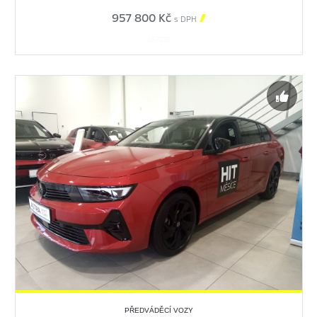
957 800 Kč

s DPH
567378
PŘEDVÁDĚCÍ VOZY