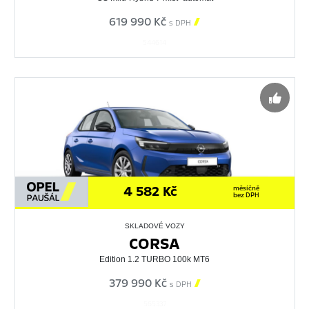
619 990 Kč

s DPH
544614
4 582 Kč
měsíčně
bez DPH
SKLADOVÉ VOZY
CORSA
Edition 1.2 TURBO 100k MT6
379 990 Kč

s DPH
565337