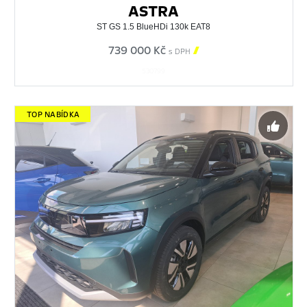
ASTRA
ST GS 1.5 BlueHDi 130k EAT8
739 000 Kč

s DPH
530799
TOP NABÍDKA