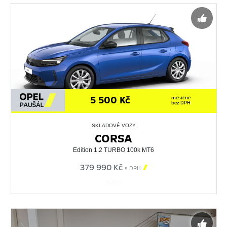
5 500 Kč
měsíčně
bez DPH
SKLADOVÉ VOZY
CORSA
Edition 1.2 TURBO 100k MT6
379 990 Kč

s DPH
564375