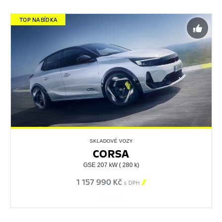
TOP NABÍDKA
SKLADOVÉ VOZY
CORSA
GSE 207 kW ( 280 k)
1 157 990 Kč

s DPH
54321 GSE