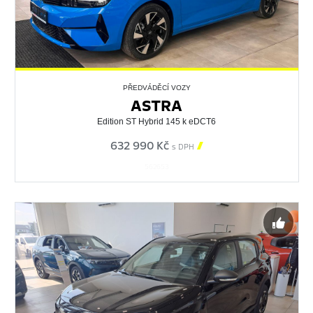
PŘEDVÁDĚCÍ VOZY
ASTRA
Edition ST Hybrid 145 k eDCT6
632 990 Kč

s DPH
562653