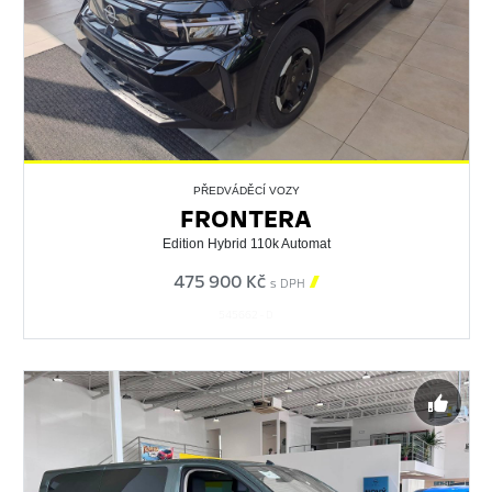
PŘEDVÁDĚCÍ VOZY
FRONTERA
Edition Hybrid 110k Automat
475 900 Kč

s DPH
545662 - D