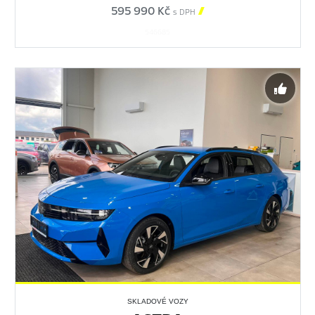
595 990 Kč

s DPH
546685
SKLADOVÉ VOZY