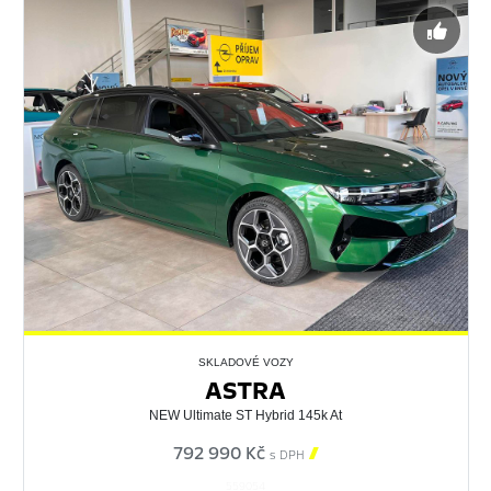
SKLADOVÉ VOZY
ASTRA
NEW Ultimate ST Hybrid 145k At
792 990 Kč

s DPH
559054