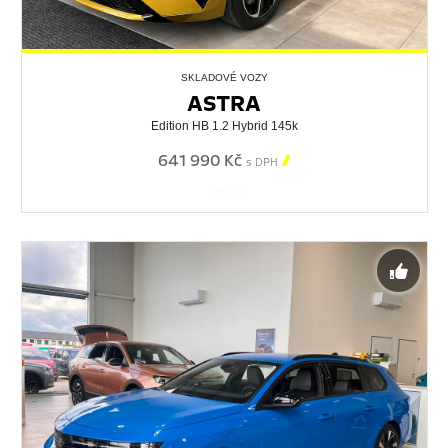
SKLADOVÉ VOZY
ASTRA
Edition HB 1.2 Hybrid 145k
641 990 Kč

s DPH
559076