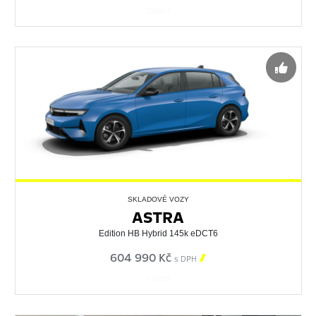
529854
SKLADOVÉ VOZY
ASTRA
Edition HB Hybrid 145k eDCT6
604 990 Kč

s DPH
550123