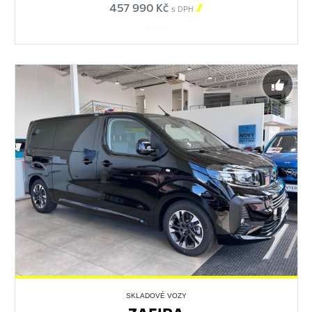
457 990 Kč

s DPH
564374
SKLADOVÉ VOZY