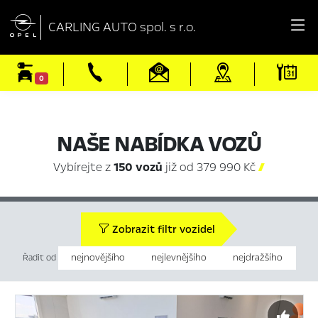

CARLING AUTO spol. s r.o.
0
NAŠE NABÍDKA VOZŮ
Vybírejte z
150 vozů
již od 379 990 Kč

Zobrazit filtr vozidel
nejnovějšího
nejlevnějšího
nejdražšího
Řadit od