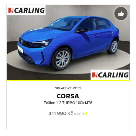
SKLADOVÉ VOZY
CORSA
Edition 1.2 TURBO 100k MT6
411 990 Kč

s DPH
565155