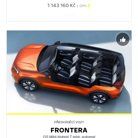
1 143 160 Kč

s DPH
567878
PŘEDVÁDĚCÍ VOZY
FRONTERA
GS Mild-Hybrid 7 míst- automat