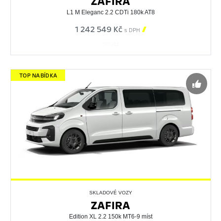
ZAFIRA
L1 M Eleganc 2.2 CDTi 180k AT8
1 242 549 Kč

s DPH
561343
TOP NABÍDKA
SKLADOVÉ VOZY
ZAFIRA
Edition XL 2.2 150k MT6-9 míst