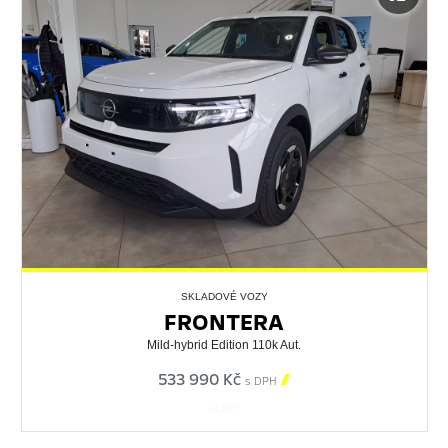
SKLADOVÉ VOZY
FRONTERA
Mild-hybrid Edition 110k Aut.
533 990 Kč

s DPH
544927