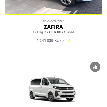
SKLADOVÉ VOZY
ZAFIRA
L2 Eleg. 2.2 CDTi 180k AT-7sed
1 241 339 Kč

s DPH
564381