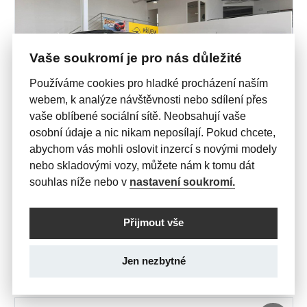
Vaše soukromí je pro nás důležité
Používáme cookies pro hladké procházení naším
webem, k analýze návštěvnosti nebo sdílení přes
vaše oblíbené sociální sítě. Neobsahují vaše
osobní údaje a nic nikam neposílají. Pokud chcete,
abychom vás mohli oslovit inzercí s novými modely
nebo skladovými vozy, můžete nám k tomu dát
souhlas níže nebo v
nastavení soukromí.
PŘEDVÁDĚCÍ VOZY
ASTRA
NEW ST GS Hybrid TURBO 145k
Přijmout vše
743 899 Kč

s DPH
Jen nezbytné
561889