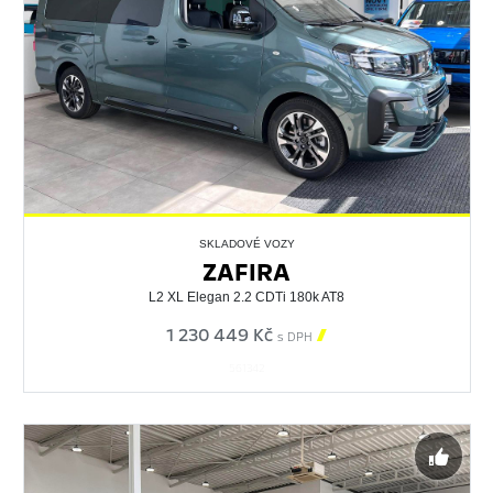
SKLADOVÉ VOZY
ZAFIRA
L2 XL Elegan 2.2 CDTi 180k AT8
1 230 449 Kč

s DPH
561342