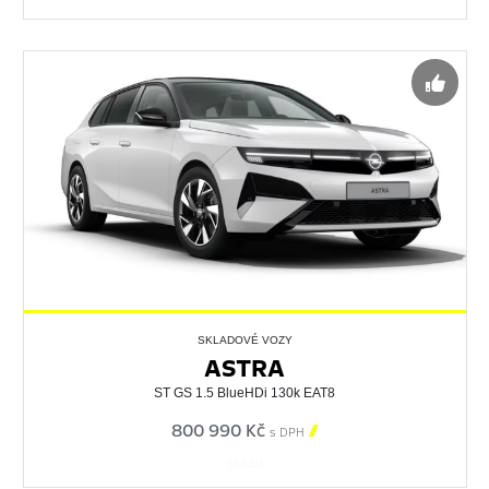
SKLADOVÉ VOZY
ASTRA
ST GS 1.5 BlueHDi 130k EAT8
800 990 Kč

s DPH
564391