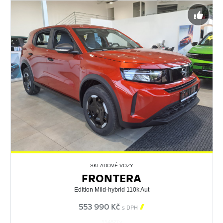
SKLADOVÉ VOZY
FRONTERA
Edition Mild-hybrid 110k Aut
553 990 Kč

s DPH
554827 v