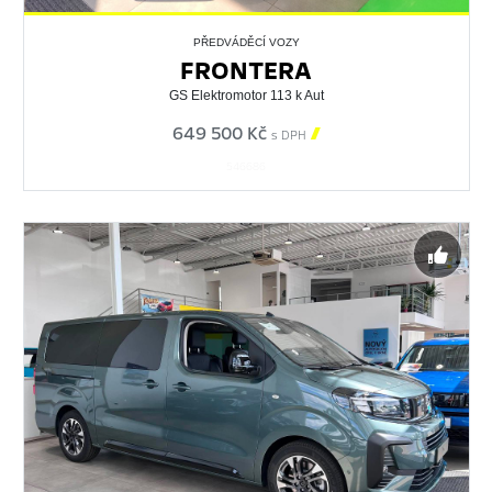
PŘEDVÁDĚCÍ VOZY
FRONTERA
GS Elektromotor 113 k Aut
649 500 Kč

s DPH
546686