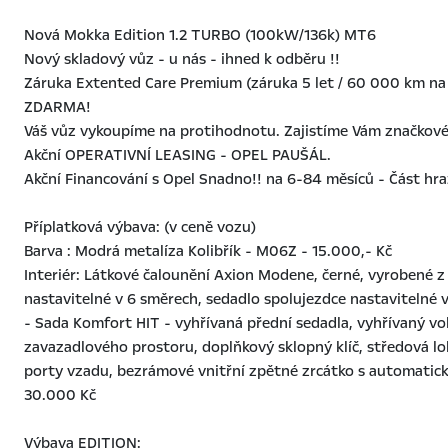
Nová Mokka Edition 1.2 TURBO (100kW/136k) MT6
Nový skladový vůz - u nás - ihned k odběru !!
Záruka Extented Care Premium (záruka 5 let / 60 000 km na c
ZDARMA!
Váš vůz vykoupíme na protihodnotu. Zajistíme Vám značkové 
Akční OPERATIVNÍ LEASING - OPEL PAUŠÁL.
Akční Financování s Opel Snadno!! na 6-84 měsíců - Část hr
Příplatková výbava: (v ceně vozu)
Barva : Modrá metalíza Kolibřík - M06Z - 15.000,- Kč
Interiér: Látkové čalounění Axion Modene, černé, vyrobené z 
nastavitelné v 6 směrech, sedadlo spolujezdce nastavitelné 
- Sada Komfort HIT - vyhřívaná přední sedadla, vyhřívaný vo
zavazadlového prostoru, doplňkový sklopný klíč, středová l
porty vzadu, bezrámové vnitřní zpětné zrcátko s automatick
30.000 Kč
Výbava EDITION: