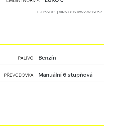
EMISNÍ NORMA
EFIT:551705 | VIN:VXKUSHPW7SW051352
benzín
PALIVO
manuální 6 stupňová
PŘEVODOVKA