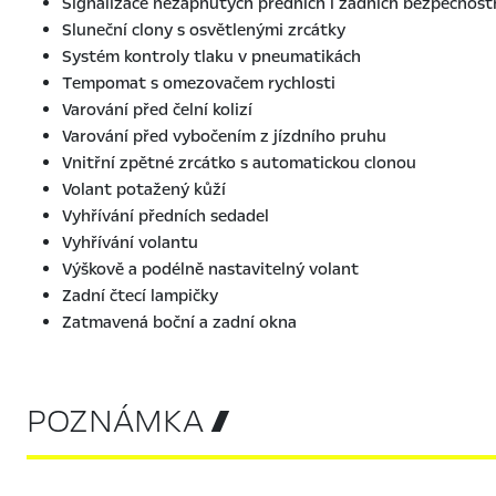
Signalizace nezapnutých předních i zadních bezpečnost
Sluneční clony s osvětlenými zrcátky
Systém kontroly tlaku v pneumatikách
Tempomat s omezovačem rychlosti
Varování před čelní kolizí
Varování před vybočením z jízdního pruhu
Vnitřní zpětné zrcátko s automatickou clonou
Volant potažený kůží
Vyhřívání předních sedadel
Vyhřívání volantu
Výškově a podélně nastavitelný volant
Zadní čtecí lampičky
Zatmavená boční a zadní okna
POZNÁMKA 