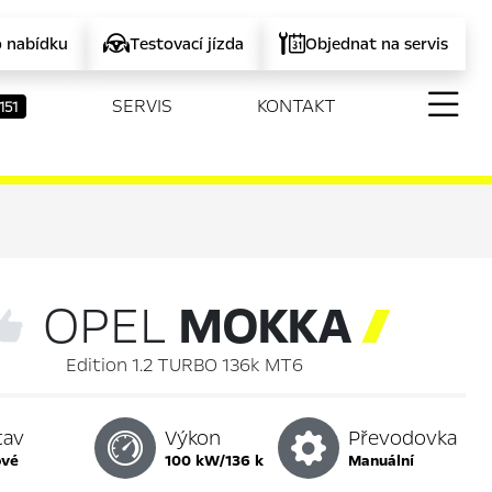
o nabídku
Testovací jízda
Objednat na servis
SERVIS
KONTAKT
151
OPEL
MOKKA

Edition 1.2 TURBO 136k MT6
tav
Výkon
Převodovka
ové
100 kW/136 k
manuální