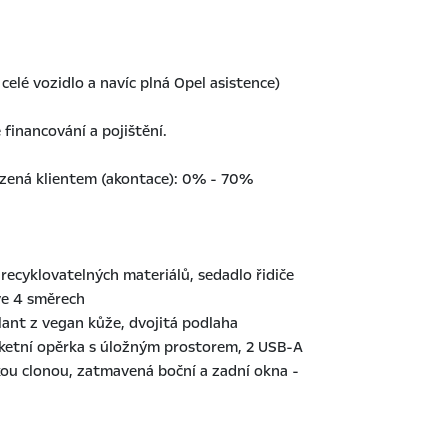
elé vozidlo a navíc plná Opel asistence)
financování a pojištění.
azená klientem (akontace): 0% - 70%
recyklovatelných materiálů, sedadlo řidiče
ve 4 směrech
lant z vegan kůže, dvojitá podlaha
oketní opěrka s úložným prostorem, 2 USB-A
ou clonou, zatmavená boční a zadní okna -