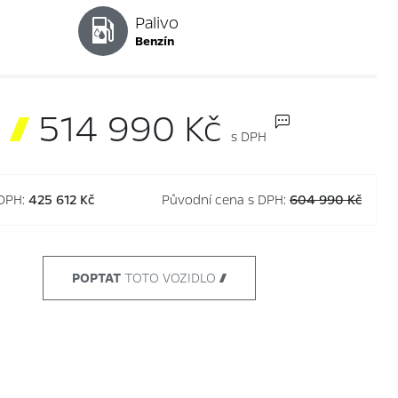
Palivo
benzín

514 990 Kč
s DPH
 DPH:
425 612 Kč
Původní cena s DPH:
604 990 Kč
POPTAT
TOTO VOZIDLO 