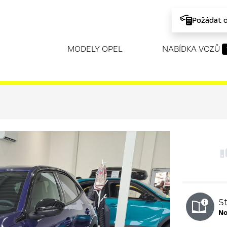
Požádat 
MODELY OPEL
NABÍDKA VOZŮ
S
n