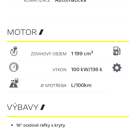
KLIMATIZACE
MOTOR 


3
1 199 cm
ZDVIHOVÝ OBJEM

100 kW/136 k
VÝKON

l/100km
Ø SPOTŘEBA
VÝBAVY 
16" ocelové ráfky s kryty