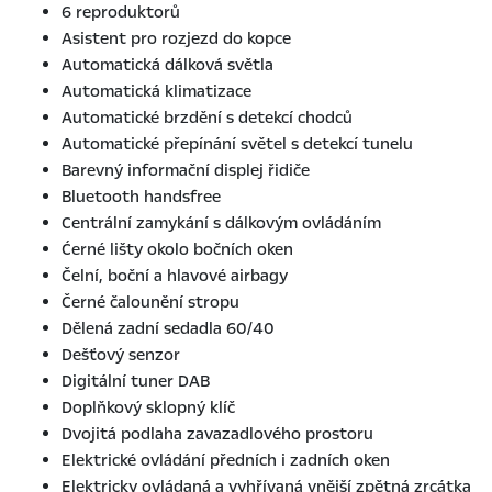
6 reproduktorů
Asistent pro rozjezd do kopce
Automatická dálková světla
Automatická klimatizace
Automatické brzdění s detekcí chodců
Automatické přepínání světel s detekcí tunelu
Barevný informační displej řidiče
Bluetooth handsfree
Centrální zamykání s dálkovým ovládáním
Ćerné lišty okolo bočních oken
Čelní, boční a hlavové airbagy
Černé čalounění stropu
Dělená zadní sedadla 60/40
Dešťový senzor
Digitální tuner DAB
Doplňkový sklopný klíč
Dvojitá podlaha zavazadlového prostoru
Elektrické ovládání předních i zadních oken
Elektricky ovládaná a vyhřívaná vnější zpětná zrcátka