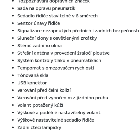
Rozpoznávání dopravních značek
Sada na opravu pneumatik
Sedadlo řidiče stavitelné v 6 směrech
Senzor únavy řidiče
Signalizace nezapnutých předních i zadních bezpečnost
Sluneční clony s osvětlenými zrcátky
Stěrač zadního okna
Střešní anténa v provedení žraločí ploutve
Systém kontroly tlaku v pneumatikách
Tempomat s omezovačem rychlosti
Tónovaná skla
USB konektor
Varování před čelní kolizí
Varování před vybočením z jízdního pruhu
Volant potažený kůží
Výškově a podélně nastavitelný volant
Výškově nastavitelné sedadlo řidiče
Zadní čtecí lampičky