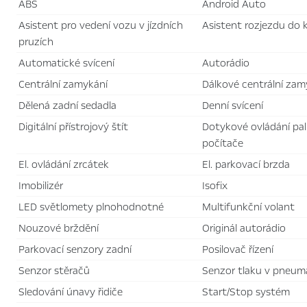
ABS
Android Auto
asistent pro vedení vozu v jízdních
asistent rozjezdu do
pruzích
automatické svícení
autorádio
centrální zamykání
dálkové centrální zam
dělená zadní sedadla
denní svícení
digitální přístrojový štít
dotykové ovládání palubního
počítače
el. ovládání zrcátek
el. parkovací brzda
imobilizér
isofix
LED světlomety plnohodnotné
multifunkční volant
nouzové brždění
originál autorádio
parkovací senzory zadní
posilovač řízení
senzor stěračů
senzor tlaku v pneum
sledování únavy řidiče
Start/Stop systém