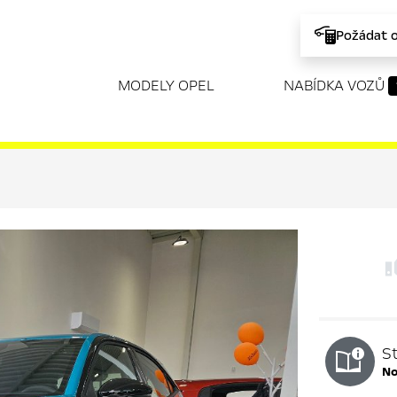
Požádat 
MODELY OPEL
NABÍDKA VOZŮ
S
n