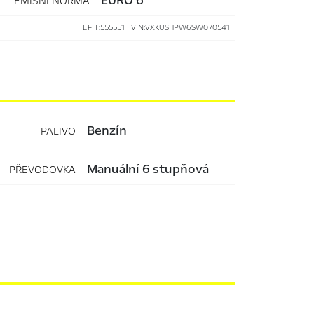
EMISNÍ NORMA
EFIT:555551 | VIN:VXKUSHPW6SW070541
benzín
PALIVO
manuální 6 stupňová
PŘEVODOVKA