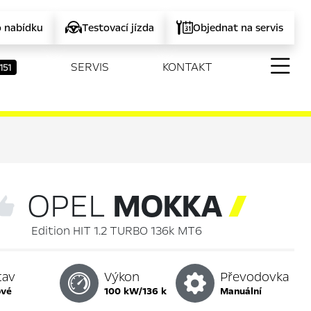
o nabídku
Testovací jízda
Objednat na servis
SERVIS
KONTAKT
151
OPEL
MOKKA

Edition HIT 1.2 TURBO 136k MT6
tav
Výkon
Převodovka
ové
100 kW/136 k
manuální