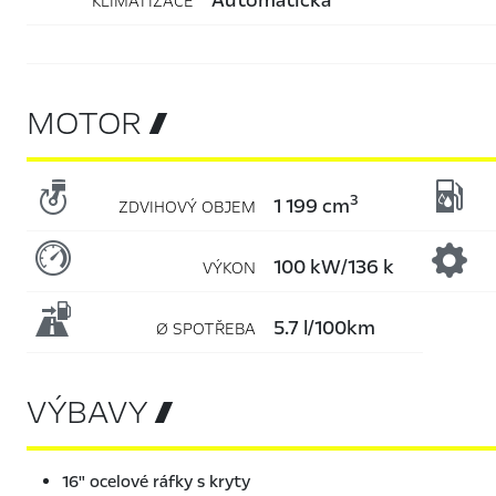
KLIMATIZACE
MOTOR 


3
1 199 cm
ZDVIHOVÝ OBJEM

100 kW/136 k
VÝKON

5.7 l/100km
Ø SPOTŘEBA
VÝBAVY 
16" ocelové ráfky s kryty