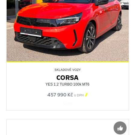
SKLADOVÉ VOZY
CORSA
YES 1.2 TURBO 100k MT6
457 990 Kč

s DPH
564374