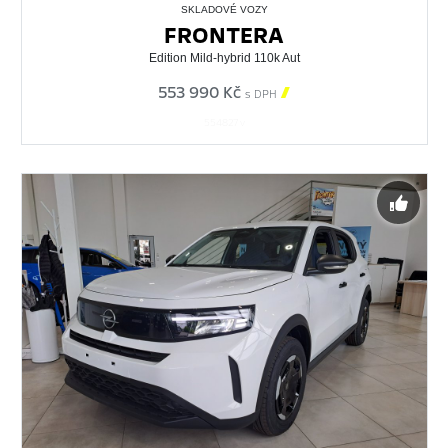
SKLADOVÉ VOZY
FRONTERA
Edition Mild-hybrid 110k Aut
553 990 Kč

s DPH
554827 v