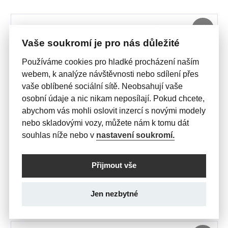
Vaše soukromí je pro nás důležité
Používáme cookies pro hladké procházení naším
webem, k analýze návštěvnosti nebo sdílení přes
vaše oblíbené sociální sítě. Neobsahují vaše
osobní údaje a nic nikam neposílají. Pokud chcete,
abychom vás mohli oslovit inzercí s novými modely
nebo skladovými vozy, můžete nám k tomu dát
souhlas níže nebo v
nastavení soukromí.
SKLADOVÉ VOZY
CORSA
Edition 1.2 TURBO 100k MT6
Přijmout vše
409 990 Kč

s DPH
Jen nezbytné
565156