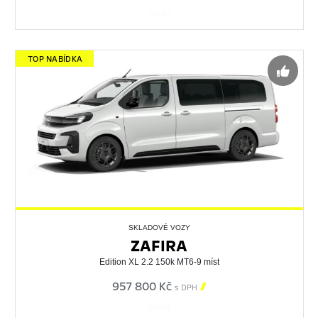
561343
TOP NABÍDKA
SKLADOVÉ VOZY
ZAFIRA
Edition XL 2.2 150k MT6-9 míst
957 800 Kč

s DPH
567378