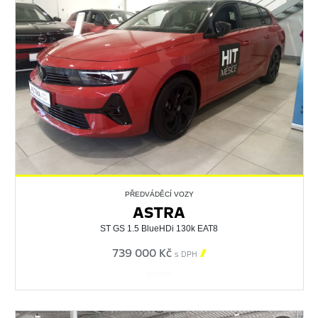
PŘEDVÁDĚCÍ VOZY
ASTRA
ST GS 1.5 BlueHDi 130k EAT8
739 000 Kč

s DPH
530799