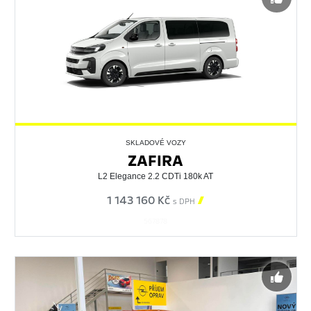
SKLADOVÉ VOZY
ZAFIRA
L2 Elegance 2.2 CDTi 180k AT
1 143 160 Kč

s DPH
567878