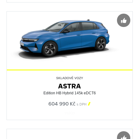
SKLADOVÉ VOZY
ASTRA
Edition HB Hybrid 145k eDCT6
604 990 Kč

s DPH
550123