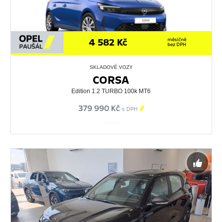
4 582 Kč
měsíčně
bez DPH
SKLADOVÉ VOZY
CORSA
Edition 1.2 TURBO 100k MT6
379 990 Kč

s DPH
565337