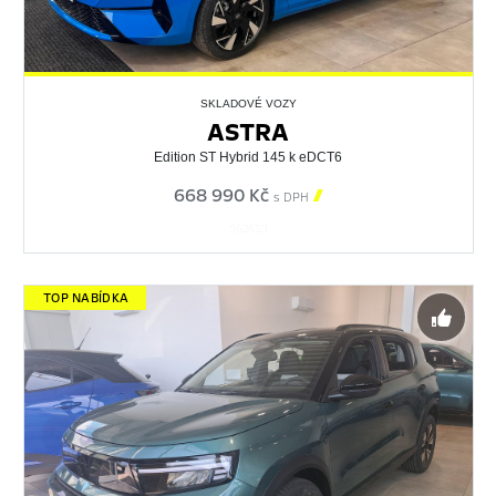
SKLADOVÉ VOZY
ASTRA
Edition ST Hybrid 145 k eDCT6
668 990 Kč

s DPH
562653
TOP NABÍDKA