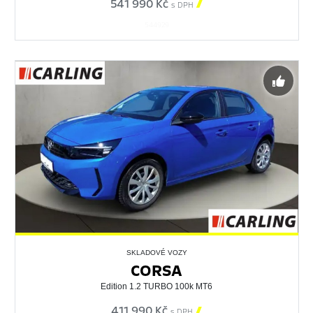
541 990 Kč

s DPH
544929
SKLADOVÉ VOZY
CORSA
Edition 1.2 TURBO 100k MT6
411 990 Kč

s DPH