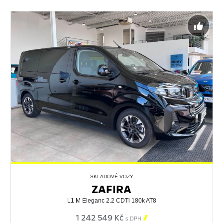
SKLADOVÉ VOZY
ZAFIRA
L1 M Eleganc 2.2 CDTi 180k AT8
1 242 549 Kč

s DPH