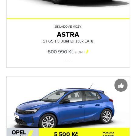
SKLADOVÉ VOZY
ASTRA
ST GS 1.5 BlueHDi 130k EAT8
800 990 Kč

s DPH
564391
5 500 Kč
měsíčně
bez DPH