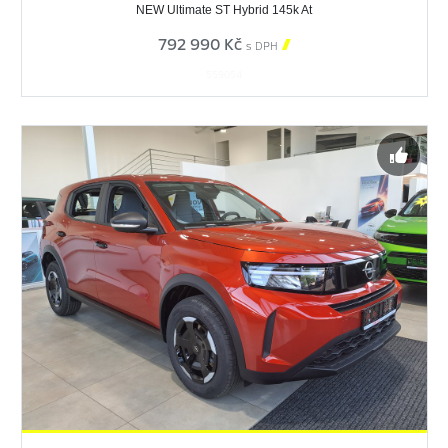
NEW Ultimate ST Hybrid 145k At
792 990 Kč

s DPH
559054