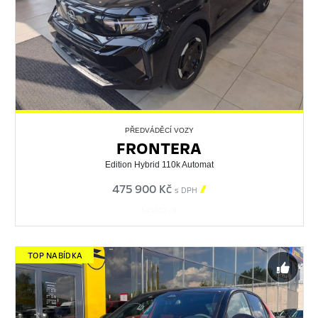
PŘEDVÁDĚCÍ VOZY
FRONTERA
Edition Hybrid 110k Automat
475 900 Kč

s DPH
545662 - D
TOP NABÍDKA