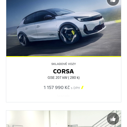
SKLADOVÉ VOZY
CORSA
GSE 207 kW ( 280 k)
1 157 990 Kč

s DPH
54321 GSE