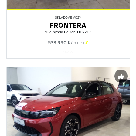
SKLADOVÉ VOZY
FRONTERA
Mild-hybrid Edition 110k Aut.
533 990 Kč

s DPH
544927