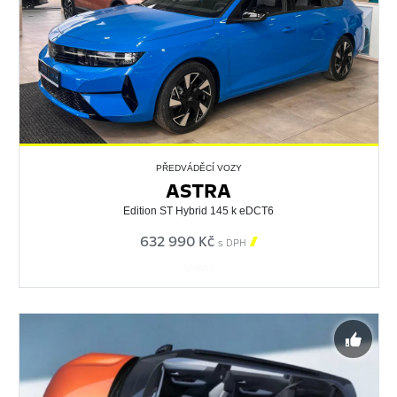
PŘEDVÁDĚCÍ VOZY
ASTRA
Edition ST Hybrid 145 k eDCT6
632 990 Kč

s DPH
562653