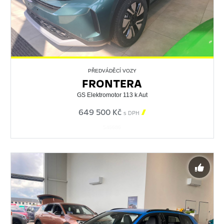
PŘEDVÁDĚCÍ VOZY
FRONTERA
GS Elektromotor 113 k Aut
649 500 Kč

s DPH
546686