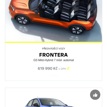
PŘEDVÁDĚCÍ VOZY
FRONTERA
GS Mild-Hybrid 7 míst- automat
619 990 Kč

s DPH
544614