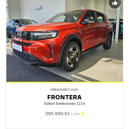
PŘEDVÁDĚCÍ VOZY
FRONTERA
Edition Elektromotor 113 k
595 990 Kč

s DPH
546685