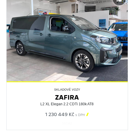
SKLADOVÉ VOZY
ZAFIRA
L2 XL Elegan 2.2 CDTi 180k AT8
1 230 449 Kč

s DPH
561342