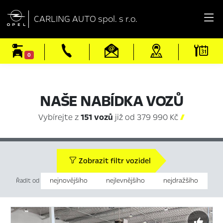

CARLING AUTO spol. s r.o.
0
NAŠE NABÍDKA VOZŮ
Vybírejte z
151 vozů
již od 379 990 Kč

Zobrazit filtr vozidel
nejnovějšího
nejlevnějšího
nejdražšího
Řadit od