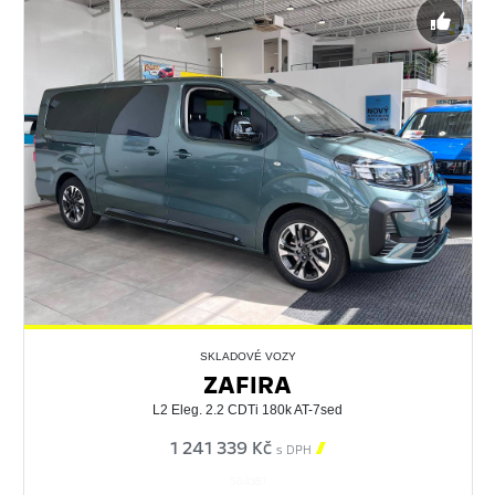
SKLADOVÉ VOZY
ZAFIRA
L2 Eleg. 2.2 CDTi 180k AT-7sed
1 241 339 Kč

s DPH
564381