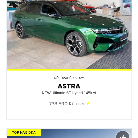
PŘEDVÁDĚCÍ VOZY
ASTRA
NEW Ultimate ST Hybrid 145k At
733 590 Kč

s DPH
559054
TOP NABÍDKA