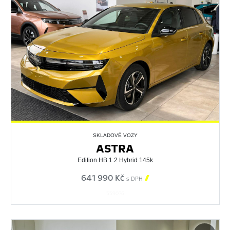
SKLADOVÉ VOZY
ASTRA
Edition HB 1.2 Hybrid 145k
641 990 Kč

s DPH
559076