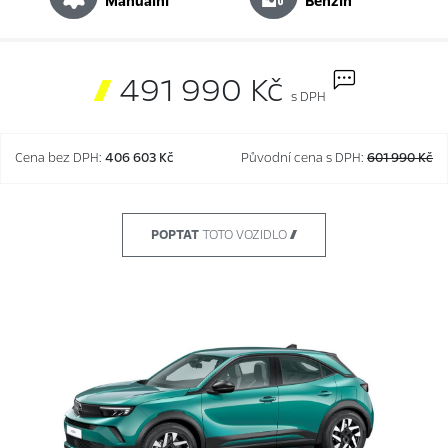
manuální
benzín

491 990 Kč
s DPH
Cena bez DPH:
406 603 Kč
Původní cena s DPH:
601 990 Kč
POPTAT
TOTO VOZIDLO 