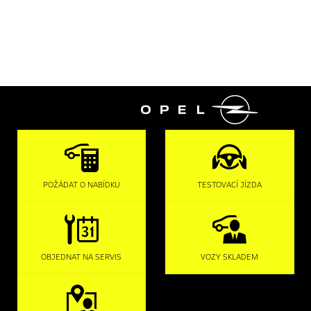

POŽÁDAT O NABÍDKU
TESTOVACÍ JÍZDA
OBJEDNAT NA SERVIS
VOZY SKLADEM