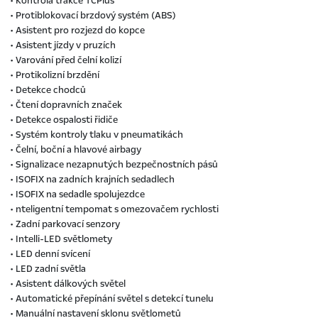
• Kontrola trakce TCPlus
• Protiblokovací brzdový systém (ABS)
• Asistent pro rozjezd do kopce
• Asistent jízdy v pruzích
• Varování před čelní kolizí
• Protikolizní brzdění
• Detekce chodců
• Čtení dopravních značek
• Detekce ospalosti řidiče
• Systém kontroly tlaku v pneumatikách
• Čelní, boční a hlavové airbagy
• Signalizace nezapnutých bezpečnostních pásů
• ISOFIX na zadních krajních sedadlech
• ISOFIX na sedadle spolujezdce
• nteligentní tempomat s omezovačem rychlosti
• Zadní parkovací senzory
• Intelli-LED světlomety
• LED denní svícení
• LED zadní světla
• Asistent dálkových světel
• Automatické přepínání světel s detekcí tunelu
• Manuální nastavení sklonu světlometů