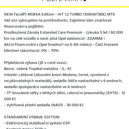
NEW facelift MOKKA Edition - HIT 1.2 TURBO (100kW/136k) MT6
Váš vůz vykoupíme na protihodnotu. Zajistíme Vám značkové
financování a pojištění.
Prodloužená Záruka Extended Care Premium - (záruka 5 let / 60 000
km na celé vozidlo a navíc plná Opel asistence)- ZDARMA !
Akční Financování s Opel Snadno!! na 6-84 měsíců - Část hrazená
klientem (akontace): 0% - 70%
Příplatková výbava (již v ceně vozu):
Barva : zelená Tropikal metalíza - 0,- Kč
Interiér: Látkové čalounění Axion Modene, černé, vyrobené z
recyklovatelných materiálů, sedadlo řidiče nastavitelné v 6 směrech,
sedadlo spolujezdce nastavitelné ve 4 směrech
- 17" broušené ráfky z lehkých slitin, celoroční pneumatiky (ZHT9) - 12
000 Kč
- Vyhřívaná přední sedadla (NA01) - 30 000 Kč
STANDARDNÍ VÝBAVA: EDITION:
• Elektronický stabilizační systém ESP