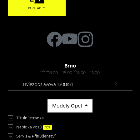
KONTAKTY
Brno
Po-Pá
So
8:00 – 18:00
8:00 – 13:00
Hviezdoslavova 1308/51
Modely Opel
Titulní stránka
Nabídka vozů
151
Servis & Příslušenství