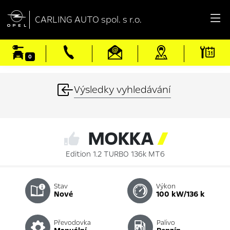

CARLING AUTO spol. s r.o.
0
Výsledky vyhledávání
MOKKA

Edition 1.2 TURBO 136k MT6
Stav
Výkon
nové
100 kW/136 k
Převodovka
Palivo