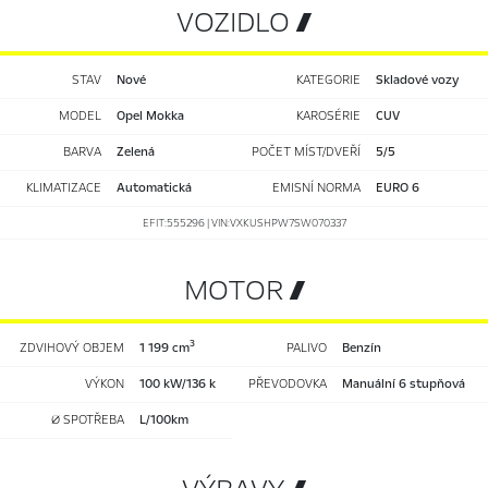
VOZIDLO 
STAV
nové
KATEGORIE
Skladové vozy
MODEL
Opel Mokka
KAROSÉRIE
CUV
BARVA
Zelená
POČET MÍST/DVEŘÍ
5/5
KLIMATIZACE
automatická
EMISNÍ NORMA
EURO 6
EFIT:555296 | VIN:VXKUSHPW7SW070337
MOTOR 
3
ZDVIHOVÝ OBJEM
1 199 cm
PALIVO
benzín
VÝKON
100 kW/136 k
PŘEVODOVKA
manuální 6 stupňová
Ø SPOTŘEBA
l/100km