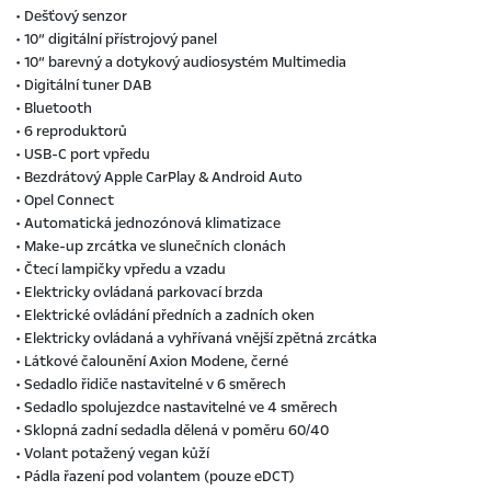
• Dešťový senzor
• 10“ digitální přístrojový panel
• 10“ barevný a dotykový audiosystém Multimedia
• Digitální tuner DAB
• Bluetooth
• 6 reproduktorů
• USB-C port vpředu
• Bezdrátový Apple CarPlay & Android Auto
• Opel Connect
• Automatická jednozónová klimatizace
• Make-up zrcátka ve slunečních clonách
• Čtecí lampičky vpředu a vzadu
• Elektricky ovládaná parkovací brzda
• Elektrické ovládání předních a zadních oken
• Elektricky ovládaná a vyhřívaná vnější zpětná zrcátka
• Látkové čalounění Axion Modene, černé
• Sedadlo řidiče nastavitelné v 6 směrech
• Sedadlo spolujezdce nastavitelné ve 4 směrech
• Sklopná zadní sedadla dělená v poměru 60/40
• Volant potažený vegan kůží
• Pádla řazení pod volantem (pouze eDCT)