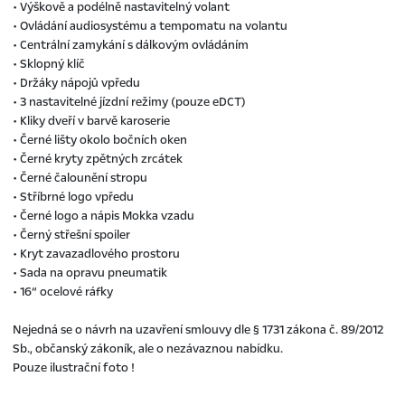
• Výškově a podélně nastavitelný volant
• Ovládání audiosystému a tempomatu na volantu
• Centrální zamykání s dálkovým ovládáním
• Sklopný klíč
• Držáky nápojů vpředu
• 3 nastavitelné jízdní režimy (pouze eDCT)
• Kliky dveří v barvě karoserie
• Černé lišty okolo bočních oken
• Černé kryty zpětných zrcátek
• Černé čalounění stropu
• Stříbrné logo vpředu
• Černé logo a nápis Mokka vzadu
• Černý střešní spoiler
• Kryt zavazadlového prostoru
• Sada na opravu pneumatik
• 16“ ocelové ráfky
Nejedná se o návrh na uzavření smlouvy dle § 1731 zákona č. 89/2012
Sb., občanský zákoník, ale o nezávaznou nabídku.
Pouze ilustrační foto !