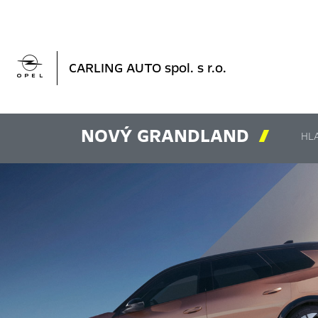

CARLING AUTO spol. s r.o.
NOVÝ GRANDLAND

HL