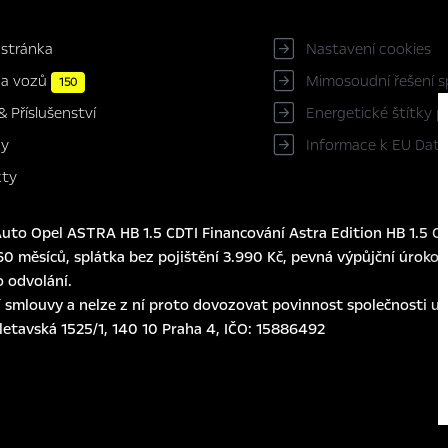
 stránka
Nastavení cookies
ka vozů
Mimosoudní řešení s
150
Energetické štítky 
& Příslušenství
Informace k EU Data
ky
kty
to Opel ASTRA HB 1.5 CDTI Financování Astra Edition HB 1.5 CD
0 měsíců, splátka bez pojištění 3.990 Kč, pevná výpůjční úroková
o odvolání.
 smlouvy a nelze z ní proto dovozovat povinnost společnosti usk
eletavská 1525/1, 140 10 Praha 4, IČO: 15886492