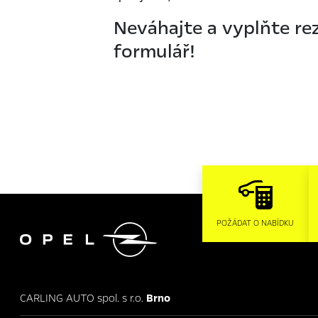
Neváhajte a vyplňte re
formulář!

POŽÁDAT O NABÍDKU
CARLING AUTO spol. s r.o.
Brno