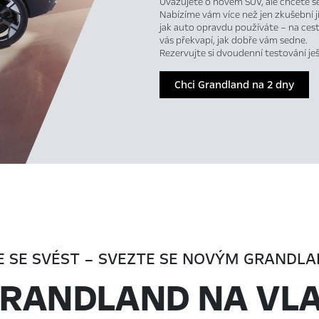
Uvažujete o novém SUV, ale chcete s
Nabízíme vám více než jen zkušební 
jak auto opravdu používáte – na cest
vás překvapí, jak dobře vám sedne.
Rezervujte si dvoudenní testování je
Chci Grandland na 2 dny
E SE SVÉST – SVEZTE SE NOVÝM GRANDL
GRANDLAND NA VLA