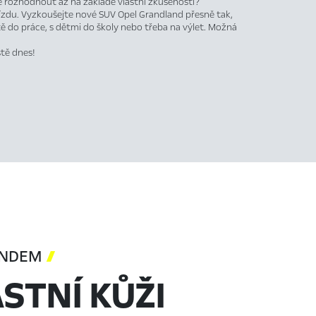
e rozhodnout až na základě vlastní zkušenosti?
jízdu. Vyzkoušejte nové SUV Opel Grandland přesně tak,
ě do práce, s dětmi do školy nebo třeba na výlet. Možná
ště dnes!
ANDEM

STNÍ KŮŽI