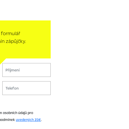
 formulář
ín zápůjčky.
m osobních údajů pro
 podmínek
uvedených ZDE
.