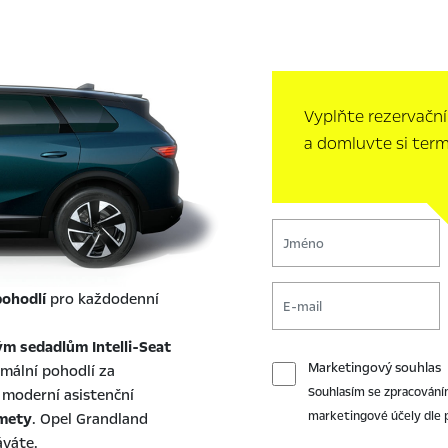
Vyplňte rezervační
a domluvte si term
ohodlí
pro každodenní
m sedadlům Intelli-Seat
Marketingový souhlas
mální pohodlí za
Souhlasím se zpracování
 moderní asistenční
marketingové účely dle
omety
. Opel Grandland
áváte.