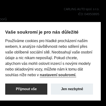
CARLING AUTO spol. s r.o.
IČO: 04950895
porů
Realizace 2023
Comin.cz, s.r.o.
pneumatik
lead management GROWITO
Vaše soukromí je pro nás důležité
 Act
Používáme cookies pro hladké procházení naším
webem, k analýze návštěvnosti nebo sdílení přes
vaše oblíbené sociální sítě. Neobsahují vaše osobní
TI (96 kW/130 k) AT8: Pořizovací cena s DPH: 579 990 Kč,
údaje a nic nikam neposílají. Pokud chcete,
 sazba: 1,24% p.a., nabídka je určena pro fyzické osoby
abychom vás mohli oslovit inzercí s novými modely
nebo skladovými vozy, můžete nám k tomu dát
utečnit jakékoliv transakce.
souhlas níže nebo v
nastavení soukromí.
Přijmout vše
Jen nezbytné