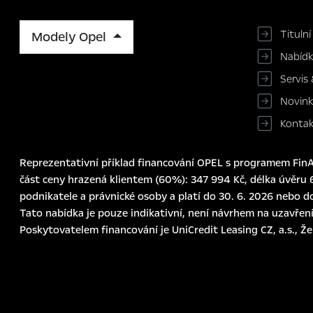
Titulní
Modely Opel
Nabíd
Servis 
Novin
Konta
Reprezentativní příklad financování OPEL s programem FinAu
část ceny hrazená klientem (60%): 347 994 Kč, délka úvěru 6
podnikatele a právnické osoby a platí do 30. 6. 2026 nebo d
Tato nabídka je pouze indikativní, není návrhem na uzavření
Poskytovatelem financování je UniCredit Leasing CZ, a.s., Ž