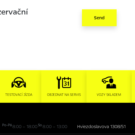
zervační
Send
TESTOVACÍ JÍZDA
OBJEDNAT NA SERVIS
VOZY SKLADEM
Po-Pá
So
8:00 – 18:00
8:00 – 13:00
Hviezdoslavova 1308/51